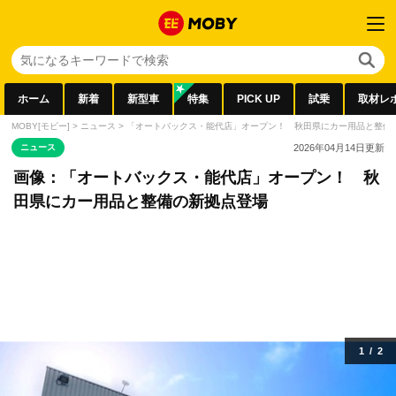
ホーム
新着
新型車
特集
PICK UP
試乗
取材レ
MOBY[モビー]
>
ニュース
>
「オートバックス・能代店」オープン！ 秋田県にカー用品と整備
ニュース
2026年04月14日
更新
画像：「オートバックス・能代店」オープン！ 秋
田県にカー用品と整備の新拠点登場
1
/
2