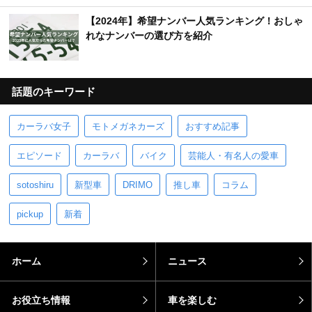
【2024年】希望ナンバー人気ランキング！おしゃ
れなナンバーの選び方を紹介
話題のキーワード
カーラバ女子
モトメガネカーズ
おすすめ記事
エピソード
カーラバ
バイク
芸能人・有名人の愛車
sotoshiru
新型車
DRIMO
推し車
コラム
pickup
新着
ホーム
ニュース
お役立ち情報
車を楽しむ