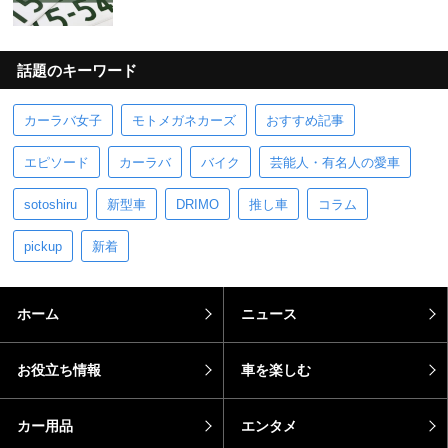
話題のキーワード
カーラバ女子
モトメガネカーズ
おすすめ記事
エピソード
カーラバ
バイク
芸能人・有名人の愛車
sotoshiru
新型車
DRIMO
推し車
コラム
pickup
新着
ホーム
ニュース
お役立ち情報
車を楽しむ
カー用品
エンタメ