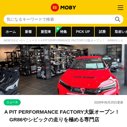
ホーム
新着
新型車
特集
PICK UP
試乗
取材レ
MOBY[モビー]
>
ニュース
>
A PIT PERFORMANCE FACTORY大阪オープン！ GR86や
ニュース
2026年06月25日
更新
A PIT PERFORMANCE FACTORY大阪オープン！
GR86やシビックの走りを極める専門店