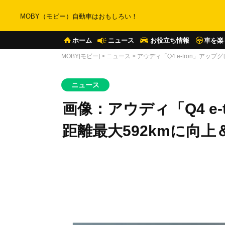
MOBY（モビー）自動車はおもしろい！
ホーム
ニュース
お役立ち情報
車を楽
MOBY[モビー]
>
ニュース
>
アウディ「Q4 e-tron」ア
ニュース
画像：アウディ「Q4 e
距離最大592kmに向