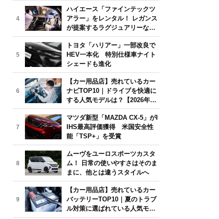
気モデルは？【2026年6月版】
ハイエース「ファインテックツ
アラー」をレンタル！ レガンス
4
が提案するラグジュアリーな移
動体験
トヨタ「ハリアー」一部改良で
HEV一本化 特別仕様車ナイト
5
シェードも進化
【カー用品店】売れているカー
ナビTOP10｜ドライブを快適に
6
する人気モデルは？【2026年6
月版】
マツダ新型「MAZDA CX-5」がI
IHS最高評価獲得 米国安全性
7
能「TSP+」を受賞
ムーヴをユーロスポーツカスタ
ム！ 日常の使いやすさはそのま
8
まに、他とは違うスタイルへ
【カー用品店】売れているカー
バッテリーTOP10｜夏のトラブ
9
ル対策に選ばれている人気モデ
ルは？【2026年6月版】