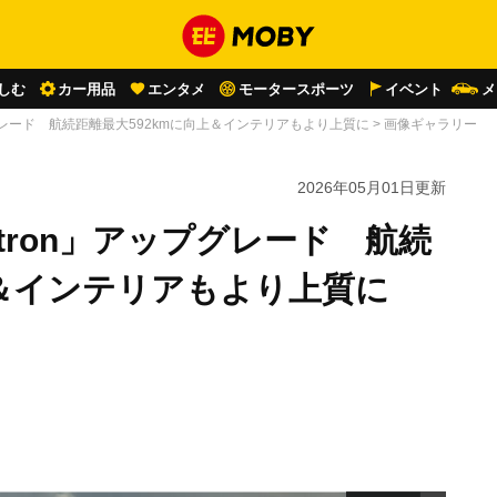
しむ
カー用品
エンタメ
モータースポーツ
イベント
メ
ップグレード 航続距離最大592kmに向上＆インテリアもより上質に
>
画像ギャラリー
2026年05月01日
更新
-tron」アップグレード 航続
上＆インテリアもより上質に