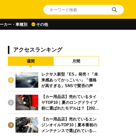
ーカー・車種別
その他
アクセスランキング
週間
月間
レクサス新型「ES」発売！「未
来感あってかっこいい」「価格
1
が高すぎる」SNSで賛否の声
【カー用品店】売れているタイ
ヤTOP10｜夏のロングドライブ
2
前に選ばれたモデルは？【2026
年6月版】
【カー用品店】売れているエン
ジンオイルTOP10｜夏本番前の
3
メンテナンスで選ばれている人