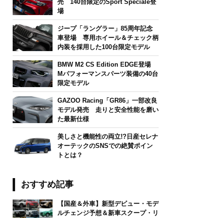
売 140台限定のSport Speciale登
場
ジープ「ラングラー」85周年記念
車登場 専用ホイール＆チェック柄
内装を採用した100台限定モデル
BMW M2 CS Edition EDGE登場
Mパフォーマンスパーツ装備の40台
限定モデル
GAZOO Racing「GR86」一部改良
モデル発売 走りと安全性能を磨い
た最新仕様
美しさと機能性の両立!?日産セレナ
オーテックのSNSでの絶賛ポイン
トとは？
おすすめ記事
【国産＆外車】新型デビュー・モデ
ルチェンジ予想＆新車スクープ・リ