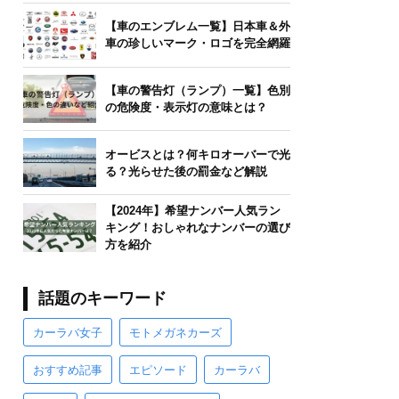
【車のエンブレム一覧】日本車＆外
車の珍しいマーク・ロゴを完全網羅
【車の警告灯（ランプ）一覧】色別
の危険度・表示灯の意味とは？
オービスとは？何キロオーバーで光
る？光らせた後の罰金など解説
【2024年】希望ナンバー人気ラン
キング！おしゃれなナンバーの選び
方を紹介
話題のキーワード
カーラバ女子
モトメガネカーズ
おすすめ記事
エピソード
カーラバ