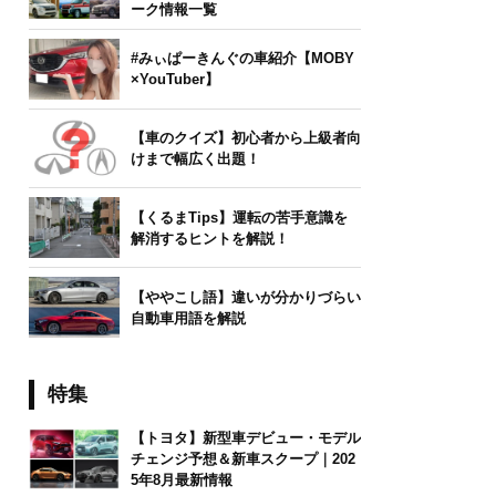
ーク情報一覧
#みぃぱーきんぐの車紹介【MOBY
×YouTuber】
【車のクイズ】初心者から上級者向
けまで幅広く出題！
【くるまTips】運転の苦手意識を
解消するヒントを解説！
【ややこし語】違いが分かりづらい
自動車用語を解説
特集
【トヨタ】新型車デビュー・モデル
チェンジ予想＆新車スクープ｜202
5年8月最新情報