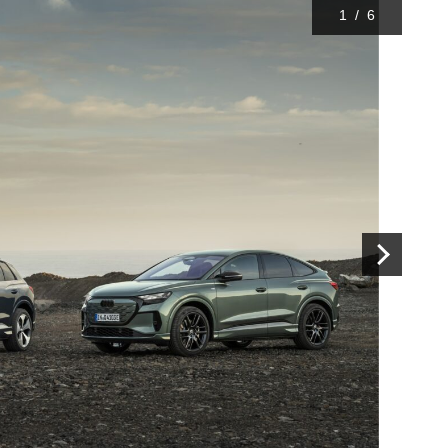
1
/
6