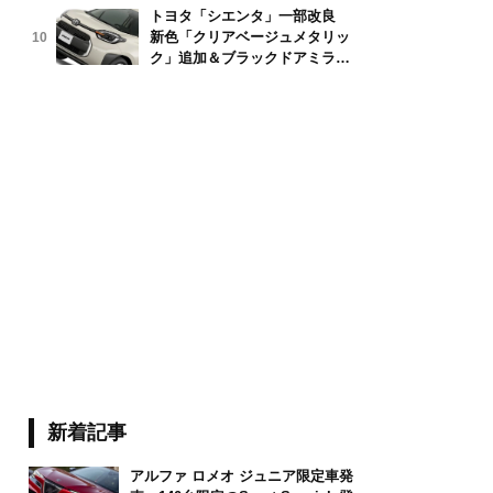
トヨタ「シエンタ」一部改良
新色「クリアベージュメタリッ
10
er gray, outdoor static photo, exterior, three-quarter front view
ク」追加＆ブラックドアミラー
採用
新着記事
アルファ ロメオ ジュニア限定車発