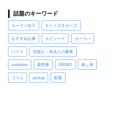
話題のキーワード
カーラバ女子
モトメガネカーズ
おすすめ記事
エピソード
カーラバ
バイク
芸能人・有名人の愛車
sotoshiru
新型車
DRIMO
推し車
コラム
pickup
新着