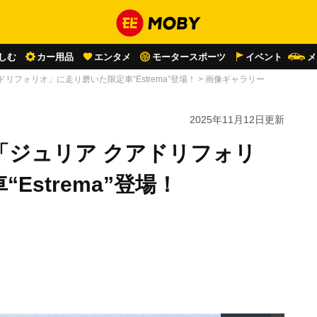
しむ
カー用品
エンタメ
モータースポーツ
イベント
メ
リフォリオ」に走り磨いた限定車“Estrema”登場！
>
画像ギャラリー
2025年11月12日
更新
「ジュリア クアドリフォリ
Estrema”登場！