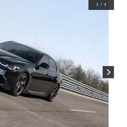
1
/
4