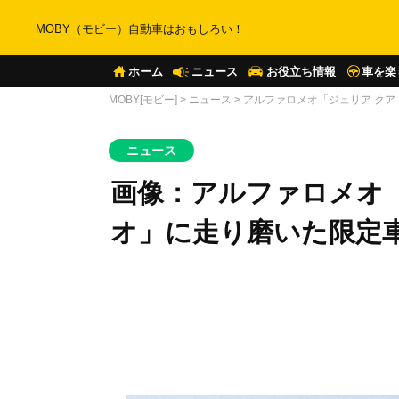
MOBY（モビー）自動車はおもしろい！
ホーム
ニュース
お役立ち情報
車を楽
MOBY[モビー]
>
ニュース
>
アルファロメオ「ジュリア クアド
ニュース
画像：アルファロメオ
オ」に走り磨いた限定車“