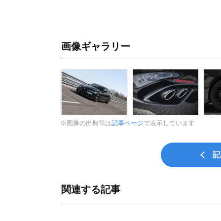
画像ギャラリー
※画像の出典等は
記事ページ
で表示しています
記
関連する記事