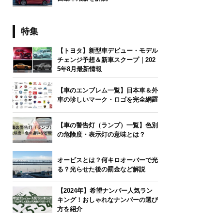
特集
【トヨタ】新型車デビュー・モデル
チェンジ予想＆新車スクープ｜202
5年8月最新情報
【車のエンブレム一覧】日本車＆外
車の珍しいマーク・ロゴを完全網羅
【車の警告灯（ランプ）一覧】色別
の危険度・表示灯の意味とは？
オービスとは？何キロオーバーで光
る？光らせた後の罰金など解説
【2024年】希望ナンバー人気ラン
キング！おしゃれなナンバーの選び
方を紹介