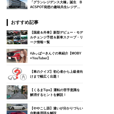
「グランレジデンス大橋」誕生 B
ACSPOT発想の趣味共生レジデン
ス
おすすめ記事
【国産＆外車】新型デビュー・モデ
ルチェンジ予想＆新車スクープ・リ
ーク情報一覧
#みぃぱーきんぐの車紹介【MOBY
×YouTuber】
【車のクイズ】初心者から上級者向
けまで幅広く出題！
【くるまTips】運転の苦手意識を
解消するヒントを解説！
【ややこし語】違いが分かりづらい
自動車用語を解説