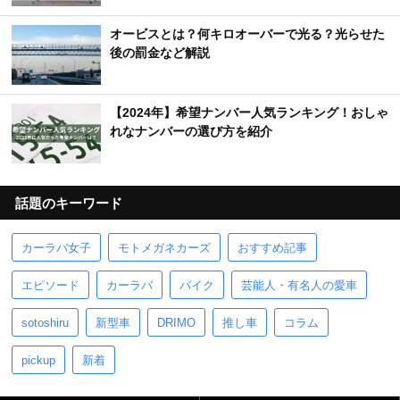
オービスとは？何キロオーバーで光る？光らせた
後の罰金など解説
【2024年】希望ナンバー人気ランキング！おしゃ
れなナンバーの選び方を紹介
話題のキーワード
カーラバ女子
モトメガネカーズ
おすすめ記事
エピソード
カーラバ
バイク
芸能人・有名人の愛車
sotoshiru
新型車
DRIMO
推し車
コラム
pickup
新着