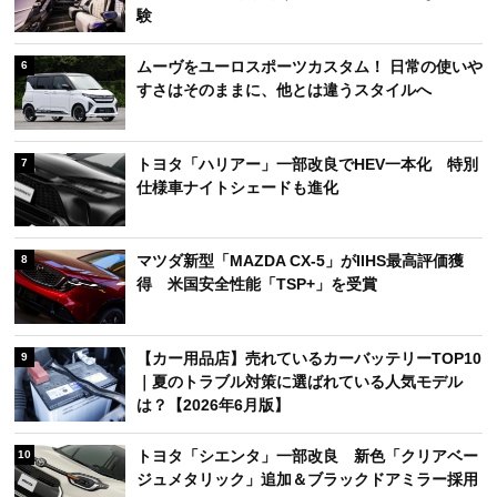
験
ムーヴをユーロスポーツカスタム！ 日常の使いや
6
すさはそのままに、他とは違うスタイルへ
トヨタ「ハリアー」一部改良でHEV一本化 特別
7
仕様車ナイトシェードも進化
マツダ新型「MAZDA CX-5」がIIHS最高評価獲
8
得 米国安全性能「TSP+」を受賞
【カー用品店】売れているカーバッテリーTOP10
9
｜夏のトラブル対策に選ばれている人気モデル
は？【2026年6月版】
トヨタ「シエンタ」一部改良 新色「クリアベー
10
ジュメタリック」追加＆ブラックドアミラー採用