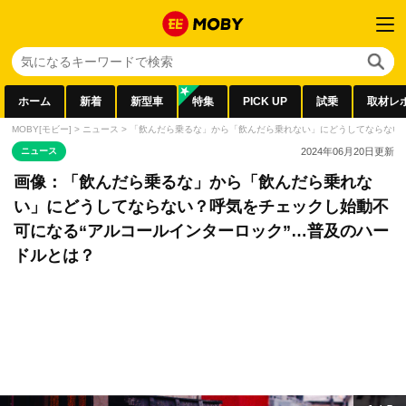
ホーム
新着
新型車
特集
PICK UP
試乗
取材レ
MOBY[モビー]
>
ニュース
>
「飲んだら乗るな」から「飲んだら乗れない」にどうしてならない？
ニュース
2024年06月20日
更新
画像：「飲んだら乗るな」から「飲んだら乗れな
い」にどうしてならない？呼気をチェックし始動不
可になる“アルコールインターロック”…普及のハー
ドルとは？