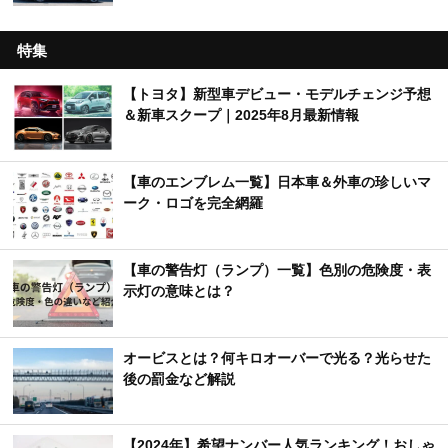
特集
【トヨタ】新型車デビュー・モデルチェンジ予想
＆新車スクープ｜2025年8月最新情報
【車のエンブレム一覧】日本車＆外車の珍しいマ
ーク・ロゴを完全網羅
【車の警告灯（ランプ）一覧】色別の危険度・表
示灯の意味とは？
オービスとは？何キロオーバーで光る？光らせた
後の罰金など解説
【2024年】希望ナンバー人気ランキング！おしゃ
れなナンバーの選び方を紹介