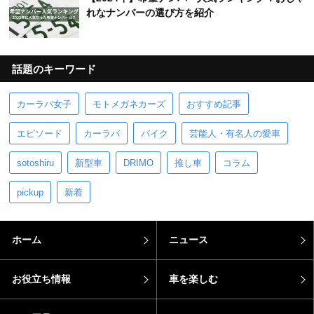
話題のキーワード
カーラバ女子
モトメガネカーズ
おすすめ記事
エピソード
カーラバ
バイク
芸能人・有名人の愛車
sotoshiru
新型車
DRIMO
推し車
コラム
pickup
新着
ホーム
ニュース
お役立ち情報
車を楽しむ
カー用品
エンタメ