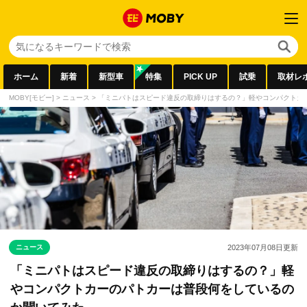
ホーム
新着
新型車
特集
PICK UP
試乗
取材レ
MOBY[モビー]
>
ニュース
>
「ミニパトはスピード違反の取締りはするの？」軽やコンパクトカ
ニュース
2023年07月08日
更新
「ミニパトはスピード違反の取締りはするの？」軽
やコンパクトカーのパトカーは普段何をしているの