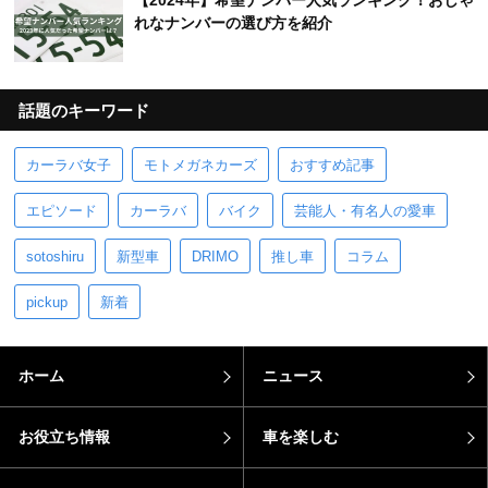
【2024年】希望ナンバー人気ランキング！おしゃ
れなナンバーの選び方を紹介
話題のキーワード
カーラバ女子
モトメガネカーズ
おすすめ記事
エピソード
カーラバ
バイク
芸能人・有名人の愛車
sotoshiru
新型車
DRIMO
推し車
コラム
pickup
新着
ホーム
ニュース
お役立ち情報
車を楽しむ