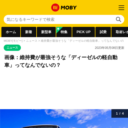
ホーム
新着
新型車
特集
PICK UP
試乗
取材レ
MOBY[モビー]
>
ニュース
>
維持費が最強そうな「ディーゼルの軽自動車」ってなんでないの？
ニュース
2023年05月08日
更新
画像：維持費が最強そうな「ディーゼルの軽自動
車」ってなんでないの？
1
/
4