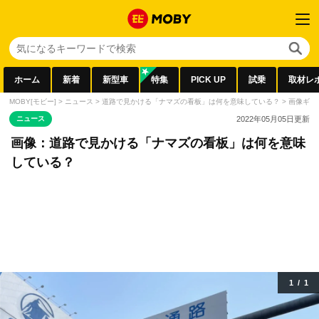
ホーム
新着
新型車
特集
PICK UP
試乗
取材レ
MOBY[モビー]
>
ニュース
>
道路で見かける「ナマズの看板」は何を意味している？
>
画像ギャ
ニュース
2022年05月05日
更新
画像：道路で見かける「ナマズの看板」は何を意味
している？
1
/
1