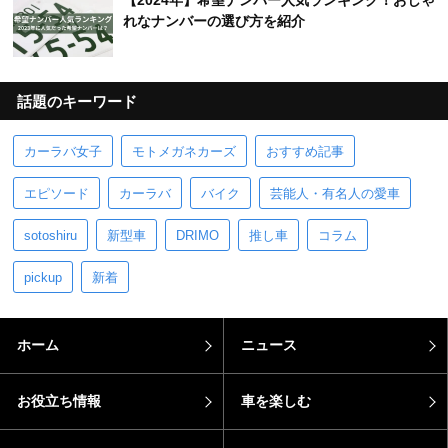
【2024年】希望ナンバー人気ランキング！おしゃ
れなナンバーの選び方を紹介
話題のキーワード
カーラバ女子
モトメガネカーズ
おすすめ記事
エピソード
カーラバ
バイク
芸能人・有名人の愛車
sotoshiru
新型車
DRIMO
推し車
コラム
pickup
新着
ホーム
ニュース
お役立ち情報
車を楽しむ