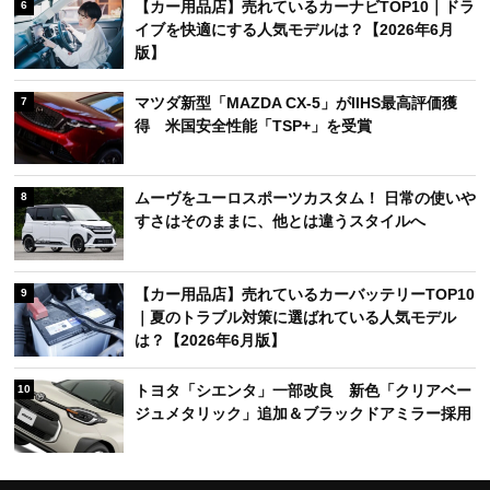
【カー用品店】売れているカーナビTOP10｜ドラ
6
イブを快適にする人気モデルは？【2026年6月
版】
マツダ新型「MAZDA CX-5」がIIHS最高評価獲
7
得 米国安全性能「TSP+」を受賞
ムーヴをユーロスポーツカスタム！ 日常の使いや
8
すさはそのままに、他とは違うスタイルへ
【カー用品店】売れているカーバッテリーTOP10
9
｜夏のトラブル対策に選ばれている人気モデル
は？【2026年6月版】
トヨタ「シエンタ」一部改良 新色「クリアベー
10
ジュメタリック」追加＆ブラックドアミラー採用