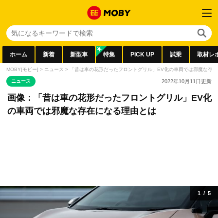
ホーム
新着
新型車
特集
PICK UP
試乗
取材レ
MOBY[モビー]
>
ニュース
>
「昔は車の花形だったフロントグリル」EV化の車両では邪魔な存
ニュース
2022年10月11日
更新
画像：「昔は車の花形だったフロントグリル」EV化
の車両では邪魔な存在になる理由とは
1
/
5