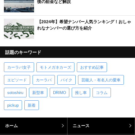
後の罰金など解説
【2024年】希望ナンバー人気ランキング！おしゃ
れなナンバーの選び方を紹介
話題のキーワード
カーラバ女子
モトメガネカーズ
おすすめ記事
エピソード
カーラバ
バイク
芸能人・有名人の愛車
sotoshiru
新型車
DRIMO
推し車
コラム
pickup
新着
ホーム
ニュース