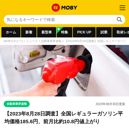
ホーム
新着
新型車
特集
PICK UP
試乗
取材レ
MOBY[モビー]
>
ニュース
>
自動車業界速報
>
【2023年8月28日調査】全国レギュラーガソリン平
自動車業界速報
2023年08月30日
更新
【2023年8月28日調査】全国レギュラーガソリン平
均価格185.6円、前月比約10.8円値上がり