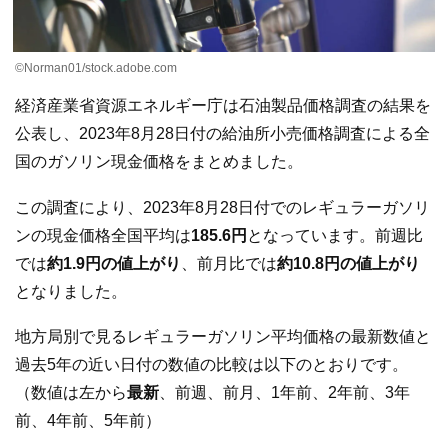
©Norman01/stock.adobe.com
経済産業省資源エネルギー庁は石油製品価格調査の結果を
公表し、2023年8月28日付の給油所小売価格調査による全
国のガソリン現金価格をまとめました。
この調査により、2023年8月28日付でのレギュラーガソリ
ンの現金価格全国平均は
185.6円
となっています。前週比
では
約1.9円の値上がり
、前月比では
約10.8円の値上がり
となりました。
地方局別で見るレギュラーガソリン平均価格の最新数値と
過去5年の近い日付の数値の比較は以下のとおりです。
（数値は左から
最新
、前週、前月、1年前、2年前、3年
前、4年前、5年前）