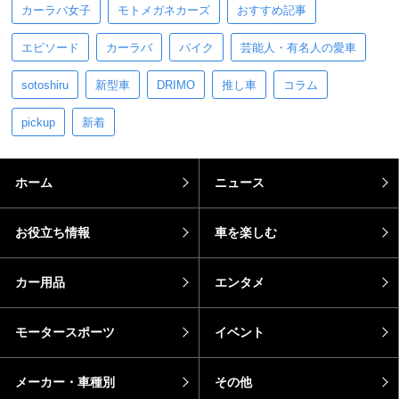
カーラバ女子
モトメガネカーズ
おすすめ記事
エピソード
カーラバ
バイク
芸能人・有名人の愛車
sotoshiru
新型車
DRIMO
推し車
コラム
pickup
新着
ホーム
ニュース
お役立ち情報
車を楽しむ
カー用品
エンタメ
モータースポーツ
イベント
メーカー・車種別
その他