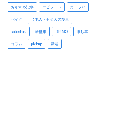
おすすめ記事
エピソード
カーラバ
バイク
芸能人・有名人の愛車
sotoshiru
新型車
DRIMO
推し車
コラム
pickup
新着