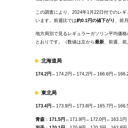
この調査により、2024年1月22日付での
います。前週比では
約0.1円の値下がり
、前
地方局別で見るレギュラーガソリン平均価格
とおりです。（数値は左から
最新
、前週、前
北海道局
174.2円
←174.2円←174.2円←166.6円←166.
東北局
173.4円
←173.9円←173.8円←165.7円←166.
青森
：
171.5円
←171.9円←172.0円←163.1円
岩手
：
170.1円
←170.9円←170.3円←162.8円