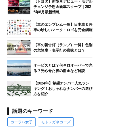
【トヨタ】新型車デビュー・モデル
チェンジ予想＆新車スクープ｜202
5年8月最新情報
【車のエンブレム一覧】日本車＆外
車の珍しいマーク・ロゴを完全網羅
【車の警告灯（ランプ）一覧】色別
の危険度・表示灯の意味とは？
オービスとは？何キロオーバーで光
る？光らせた後の罰金など解説
【2024年】希望ナンバー人気ラン
キング！おしゃれなナンバーの選び
方を紹介
話題のキーワード
カーラバ女子
モトメガネカーズ