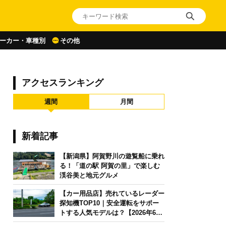
ーカー・車種別
その他
アクセスランキング
週間
月間
新着記事
【新潟県】阿賀野川の遊覧船に乗れ
る！「道の駅 阿賀の里」で楽しむ
渓谷美と地元グルメ
【カー用品店】売れているレーダー
探知機TOP10｜安全運転をサポー
トする人気モデルは？【2026年6月
版】