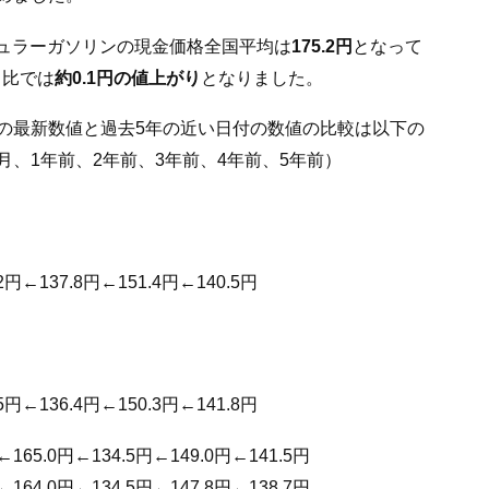
レギュラーガソリンの現金価格全国平均は
175.2円
となって
月比では
約0.1円の値上がり
となりました。
の最新数値と過去5年の近い日付の数値の比較は以下の
月、1年前、2年前、3年前、4年前、5年前）
2円←137.8円←151.4円←140.5円
5円←136.4円←150.3円←141.8円
←165.0円←134.5円←149.0円←141.5円
←164.0円←134.5円←147.8円←138.7円