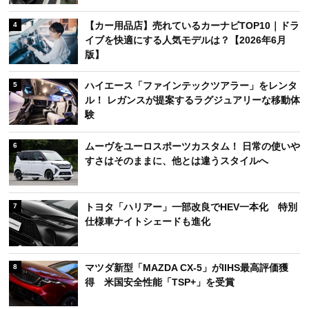
【カー用品店】売れているカーナビTOP10｜ドラ
4
イブを快適にする人気モデルは？【2026年6月
版】
ハイエース「ファインテックツアラー」をレンタ
5
ル！ レガンスが提案するラグジュアリーな移動体
験
ムーヴをユーロスポーツカスタム！ 日常の使いや
6
すさはそのままに、他とは違うスタイルへ
トヨタ「ハリアー」一部改良でHEV一本化 特別
7
仕様車ナイトシェードも進化
マツダ新型「MAZDA CX-5」がIIHS最高評価獲
8
得 米国安全性能「TSP+」を受賞