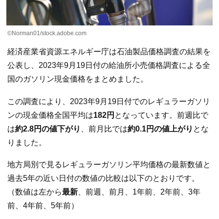
©Norman01/stock.adobe.com
経済産業省資源エネルギー庁は石油製品価格調査の結果を
公表し、2023年9月19日付の給油所小売価格調査による全
国のガソリン現金価格をまとめました。
この調査により、2023年9月19日付でのレギュラーガソリ
ンの現金価格全国平均は
182円
となっています。前週比で
は
約2.8円の値下がり
、前月比では
約0.1円の値上がり
とな
りました。
地方局別で見るレギュラーガソリン平均価格の最新数値と
過去5年の近い日付の数値の比較は以下のとおりです。
（数値は左から
最新
、前週、前月、1年前、2年前、3年
前、4年前、5年前）