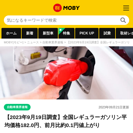
ホーム
新着
新型車
特集
PICK UP
試乗
取材レ
MOBY[モビー]
>
ニュース
>
自動車業界速報
>
【2023年9月19日調査】全国レギュラーガソリン
自動車業界速報
2023年09月21日
更新
【2023年9月19日調査】全国レギュラーガソリン平
均価格182.0円、前月比約0.1円値上がり