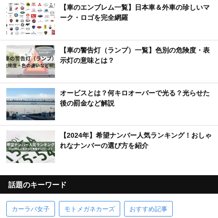
【車のエンブレム一覧】日本車＆外車の珍しいマ
ーク・ロゴを完全網羅
【車の警告灯（ランプ）一覧】色別の危険度・表
示灯の意味とは？
オービスとは？何キロオーバーで光る？光らせた
後の罰金など解説
【2024年】希望ナンバー人気ランキング！おしゃ
れなナンバーの選び方を紹介
話題のキーワード
カーラバ女子
モトメガネカーズ
おすすめ記事