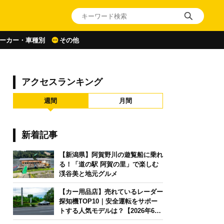
ーカー・車種別
その他
アクセスランキング
週間
月間
新着記事
【新潟県】阿賀野川の遊覧船に乗れ
る！「道の駅 阿賀の里」で楽しむ
渓谷美と地元グルメ
【カー用品店】売れているレーダー
探知機TOP10｜安全運転をサポー
トする人気モデルは？【2026年6月
版】