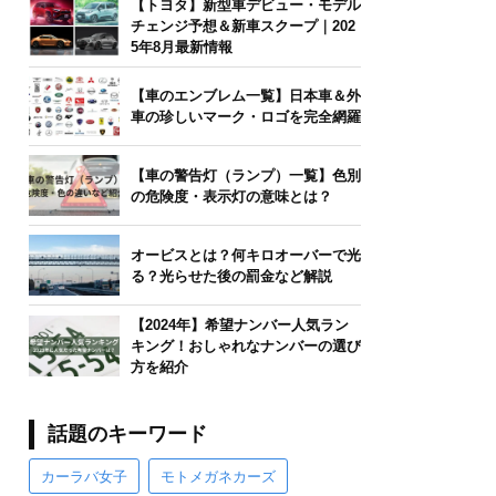
【トヨタ】新型車デビュー・モデル
チェンジ予想＆新車スクープ｜202
5年8月最新情報
【車のエンブレム一覧】日本車＆外
車の珍しいマーク・ロゴを完全網羅
【車の警告灯（ランプ）一覧】色別
の危険度・表示灯の意味とは？
オービスとは？何キロオーバーで光
る？光らせた後の罰金など解説
【2024年】希望ナンバー人気ラン
キング！おしゃれなナンバーの選び
方を紹介
話題のキーワード
カーラバ女子
モトメガネカーズ