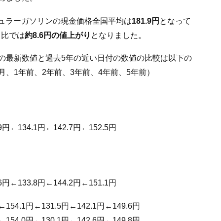
レギュラーガソリンの現金価格全国平均は
181.9円
となって
月比では
約8.6円の値上がり
となりました。
の最新数値と過去5年の近い日付の数値の比較は以下の
月、1年前、2年前、3年前、4年前、5年前）
9円←134.1円←142.7円←152.5円
6円←133.8円←144.2円←151.1円
←154.1円←131.5円←142.1円←149.6円
←154.0円←130.1円←142.6円←149.8円