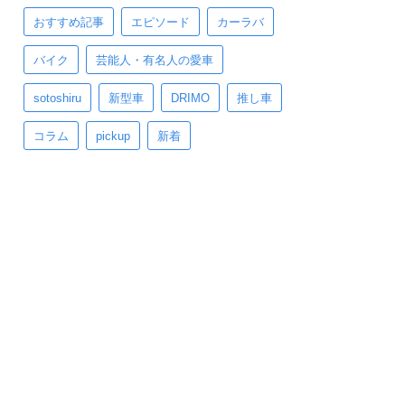
おすすめ記事
エピソード
カーラバ
バイク
芸能人・有名人の愛車
sotoshiru
新型車
DRIMO
推し車
コラム
pickup
新着