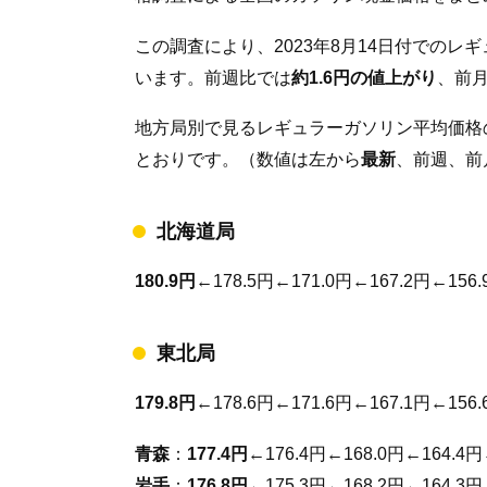
この調査により、2023年8月14日付での
います。前週比では
約1.6円の値上がり
、前
地方局別で見るレギュラーガソリン平均価格
とおりです。（数値は左から
最新
、前週、前
北海道局
180.9円
←178.5円←171.0円←167.2円←156.
東北局
179.8円
←178.6円←171.6円←167.1円←156.
青森
：
177.4円
←176.4円←168.0円←164.4円
岩手
：
176.8円
←175.3円←168.2円←164.3円