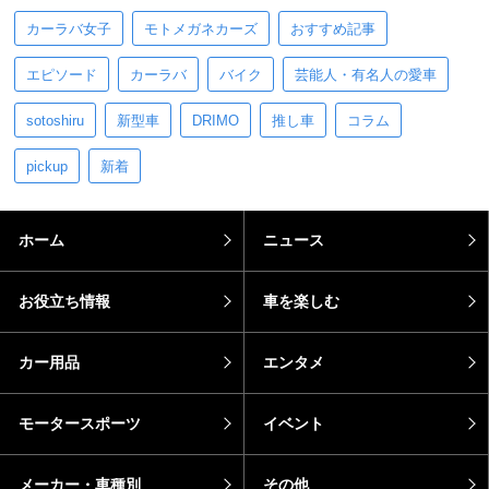
カーラバ女子
モトメガネカーズ
おすすめ記事
エピソード
カーラバ
バイク
芸能人・有名人の愛車
sotoshiru
新型車
DRIMO
推し車
コラム
pickup
新着
ホーム
ニュース
お役立ち情報
車を楽しむ
カー用品
エンタメ
モータースポーツ
イベント
メーカー・車種別
その他