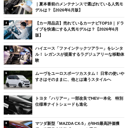
｜夏本番前のメンテナンスで選ばれている人気モ
デルは？【2026年6月版】
【カー用品店】売れているカーナビTOP10｜ドラ
4
イブを快適にする人気モデルは？【2026年6月
版】
ハイエース「ファインテックツアラー」をレンタ
5
ル！ レガンスが提案するラグジュアリーな移動体
験
ムーヴをユーロスポーツカスタム！ 日常の使いや
6
すさはそのままに、他とは違うスタイルへ
トヨタ「ハリアー」一部改良でHEV一本化 特別
7
仕様車ナイトシェードも進化
マツダ新型「MAZDA CX-5」がIIHS最高評価獲
8