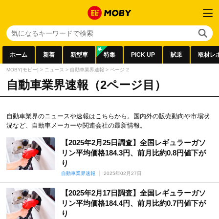
ホーム
新着
新型車
特集
PICK UP
試乗
取材レ
MOBY[モビー]
>
ニュース
>
自動車業界速報
>
ページ 2
自動車業界速報（2ページ目）
自動車業界のニュースや速報はこちらから。国内外の販売動向や市場状
況など、自動車メーカーや関連会社の最新情報。
【2025年2月25日調査】全国レギュラーガソ
リン平均価格184.3円、前月比約0.8円値下が
り
自動車業界速報
2025年02月27日
【2025年2月17日調査】全国レギュラーガソ
リン平均価格184.4円、前月比約0.7円値下が
り