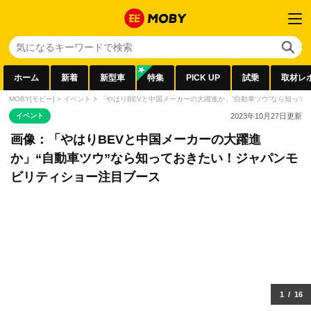
ホーム
新着
新型車
特集
PICK UP
試乗
取材レ
MOBY[モビー]
>
イベント
>
「やはりBEVと中国メーカーの大躍進か」“自動車ツウ”なら知っ
イベント
2023年10月27日
更新
画像：「やはりBEVと中国メーカーの大躍進
か」“自動車ツウ”なら知っておきたい！ジャパンモ
ビリティショー注目ブース
1
/
16