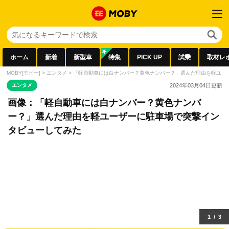
ホーム
新着
新型車
特集
PICK UP
試乗
取材レ
MOBY[モビー]
>
エンタメ
>
「軽自動車には白ナンバー？黄色ナンバー？」選んだ理由を軽ユー
エンタメ
2024年03月04日
更新
画像：「軽自動車には白ナンバー？黄色ナンバ
ー？」選んだ理由を軽ユーザーに駐車場で突撃イン
タビューしてみた
1
/
3