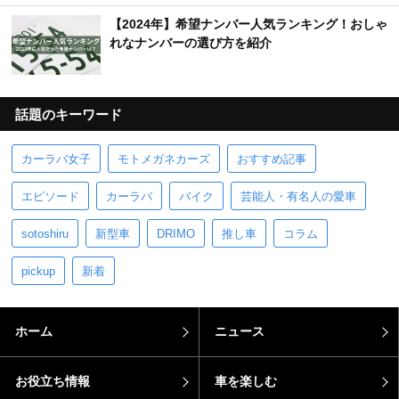
【2024年】希望ナンバー人気ランキング！おしゃ
れなナンバーの選び方を紹介
話題のキーワード
カーラバ女子
モトメガネカーズ
おすすめ記事
エピソード
カーラバ
バイク
芸能人・有名人の愛車
sotoshiru
新型車
DRIMO
推し車
コラム
pickup
新着
ホーム
ニュース
お役立ち情報
車を楽しむ