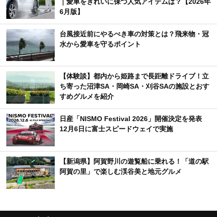
｜愛車をきれいに保つ人気アイテムは？【2026年
6月版】
台風接近前にやるべき車の対策とは？飛来物・冠
水から愛車を守るポイント
【体験談】都内から姫路まで長距離ドライブ！立
ち寄った沼津SA・岡崎SA・刈谷SAの施設とおす
すめグルメを紹介
日産「NISMO Festival 2026」開催決定を発表
12月6日に富士スピードウェイで実施
【新潟県】阿賀野川の遊覧船に乗れる！「道の駅
阿賀の里」で楽しむ渓谷美と地元グルメ