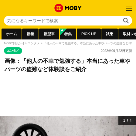
ホーム
新着
新型車
特集
PICK UP
試乗
取材レ
MOBY[モビー]
>
エンタメ
>
「他人の不幸で勉強する」本当にあった車やパーツの盗難など体験
エンタメ
2022年09月22日
更新
画像：「他人の不幸で勉強する」本当にあった車や
パーツの盗難など体験談をご紹介
1
/
4