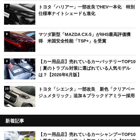
トヨタ「ハリアー」一部改良でHEV一本化 特別
7
仕様車ナイトシェードも進化
マツダ新型「MAZDA CX-5」がIIHS最高評価獲
8
得 米国安全性能「TSP+」を受賞
【カー用品店】売れているカーバッテリーTOP10
9
｜夏のトラブル対策に選ばれている人気モデル
は？【2026年6月版】
トヨタ「シエンタ」一部改良 新色「クリアベー
10
ジュメタリック」追加＆ブラックドアミラー採用
新着記事
【カー用品店】売れているカーシャンプーTOP10