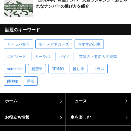
【2024年】希望ナンバー人気ランキング！おしゃ
れなナンバーの選び方を紹介
話題のキーワード
カーラバ女子
モトメガネカーズ
おすすめ記事
エピソード
カーラバ
バイク
芸能人・有名人の愛車
sotoshiru
新型車
DRIMO
推し車
コラム
pickup
新着
ホーム
ニュース
お役立ち情報
車を楽しむ