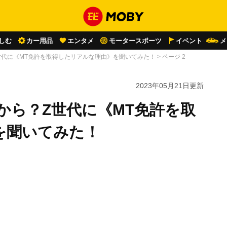
しむ
カー用品
エンタメ
モータースポーツ
イベント
メ
世代に《MT免許を取得したリアルな理由》を聞いてみた！
>
ページ 2
2023年05月21日
更新
から？Z世代に《MT免許を取
を聞いてみた！