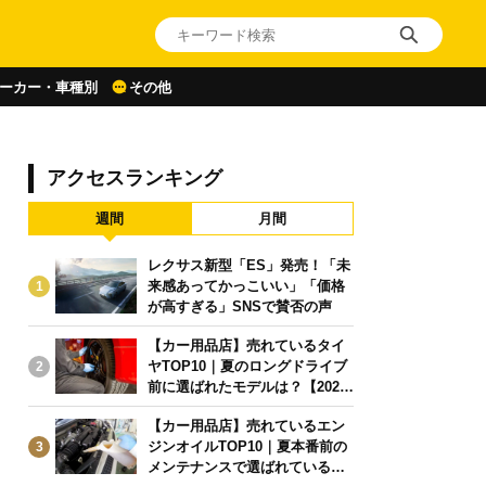
ーカー・車種別
その他
アクセスランキング
週間
月間
レクサス新型「ES」発売！「未
来感あってかっこいい」「価格
1
が高すぎる」SNSで賛否の声
【カー用品店】売れているタイ
ヤTOP10｜夏のロングドライブ
2
前に選ばれたモデルは？【2026
年6月版】
【カー用品店】売れているエン
ジンオイルTOP10｜夏本番前の
3
メンテナンスで選ばれている人