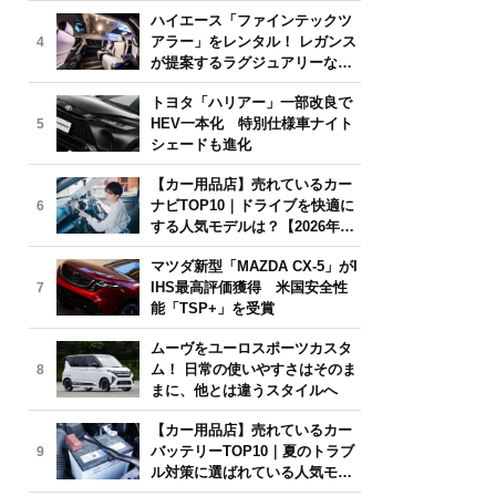
気モデルは？【2026年6月版】
ハイエース「ファインテックツ
アラー」をレンタル！ レガンス
4
が提案するラグジュアリーな移
動体験
トヨタ「ハリアー」一部改良で
HEV一本化 特別仕様車ナイト
5
シェードも進化
【カー用品店】売れているカー
ナビTOP10｜ドライブを快適に
6
する人気モデルは？【2026年6
月版】
マツダ新型「MAZDA CX-5」がI
IHS最高評価獲得 米国安全性
7
能「TSP+」を受賞
ムーヴをユーロスポーツカスタ
ム！ 日常の使いやすさはそのま
8
まに、他とは違うスタイルへ
【カー用品店】売れているカー
バッテリーTOP10｜夏のトラブ
9
ル対策に選ばれている人気モデ
ルは？【2026年6月版】