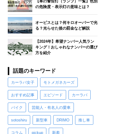
【車の警告灯（ランプ）一覧】色別
の危険度・表示灯の意味とは？
オービスとは？何キロオーバーで光
る？光らせた後の罰金など解説
【2024年】希望ナンバー人気ラン
キング！おしゃれなナンバーの選び
方を紹介
話題のキーワード
カーラバ女子
モトメガネカーズ
おすすめ記事
エピソード
カーラバ
バイク
芸能人・有名人の愛車
sotoshiru
新型車
DRIMO
推し車
コラム
pickup
新着