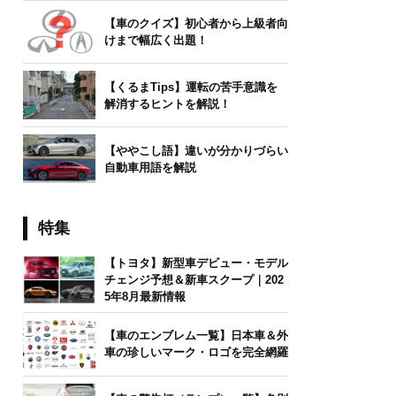
【車のクイズ】初心者から上級者向
けまで幅広く出題！
【くるまTips】運転の苦手意識を
解消するヒントを解説！
【ややこし語】違いが分かりづらい
自動車用語を解説
特集
【トヨタ】新型車デビュー・モデル
チェンジ予想＆新車スクープ｜202
5年8月最新情報
【車のエンブレム一覧】日本車＆外
車の珍しいマーク・ロゴを完全網羅