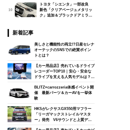
トヨタ「シエンタ」一部改良
新色「クリアベージュメタリッ
10
ク」追加＆ブラックドアミラー
採用
新着記事
美しさと機能性の両立!?日産セレナ
オーテックのSNSでの絶賛ポイン
トとは？
【カー用品店】売れているドライブ
レコーダーTOP10｜安心・安全な
ドライブを支える人気モデルは？
【2026年6月版】
BLITZ×carrozzeria体感イベント開
催 最新パーツ＆カーAVを一挙体
験
HKSがレクサスGX550用マフラー
「リーガマックストレイルマスタ
ー」発売 V6サウンドと上質デザ
インを両立