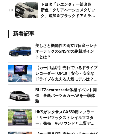
トヨタ「シエンタ」一部改良
新色「クリアベージュメタリッ
10
ク」追加＆ブラックドアミラー
採用
新着記事
美しさと機能性の両立!?日産セレナ
オーテックのSNSでの絶賛ポイン
トとは？
【カー用品店】売れているドライブ
レコーダーTOP10｜安心・安全な
ドライブを支える人気モデルは？
【2026年6月版】
BLITZ×carrozzeria体感イベント開
催 最新パーツ＆カーAVを一挙体
験
HKSがレクサスGX550用マフラー
「リーガマックストレイルマスタ
ー」発売 V6サウンドと上質デザ
インを両立