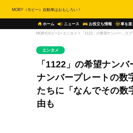
MOBY（モビー）自動車はおもしろい！
ホーム
ニュース
お役立ち情報
車を楽
MOBY[モビー]
>
エンタメ
>
「1122」の希望ナンバー…
エンタメ
「1122」の希望ナン
ナンバープレートの数
たちに「なんでその数
由も