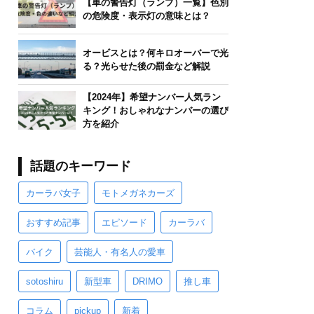
【車の警告灯（ランプ）一覧】色別
の危険度・表示灯の意味とは？
オービスとは？何キロオーバーで光
る？光らせた後の罰金など解説
【2024年】希望ナンバー人気ラン
キング！おしゃれなナンバーの選び
方を紹介
話題のキーワード
カーラバ女子
モトメガネカーズ
おすすめ記事
エピソード
カーラバ
バイク
芸能人・有名人の愛車
sotoshiru
新型車
DRIMO
推し車
コラム
pickup
新着