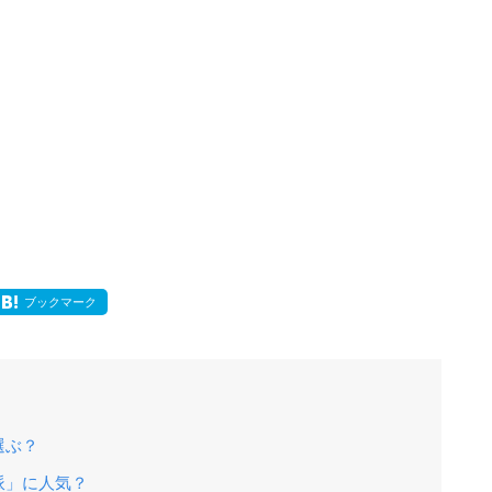
ブックマーク
選ぶ？
派」に人気？