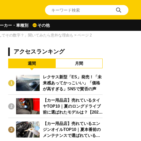
ーカー・車種別
その他
んでその数字？」聞いてみたら意外な理由も
>
ページ 2
アクセスランキング
週間
月間
レクサス新型「ES」発売！「未
来感あってかっこいい」「価格
1
が高すぎる」SNSで賛否の声
【カー用品店】売れているタイ
ヤTOP10｜夏のロングドライブ
2
前に選ばれたモデルは？【2026
年6月版】
【カー用品店】売れているエン
ジンオイルTOP10｜夏本番前の
3
メンテナンスで選ばれている人