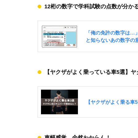
12桁の数字で学科試験の点数が分か
【ヤクザがよく乗っている車5選】ヤ
車幅感覚、全然わからん！