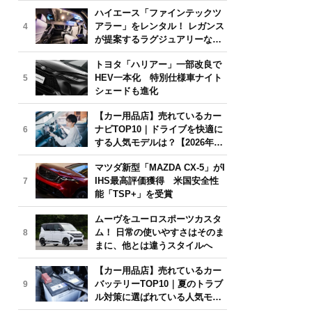
気モデルは？【2026年6月版】
ハイエース「ファインテックツ
アラー」をレンタル！ レガンス
4
が提案するラグジュアリーな移
動体験
トヨタ「ハリアー」一部改良で
HEV一本化 特別仕様車ナイト
5
シェードも進化
【カー用品店】売れているカー
ナビTOP10｜ドライブを快適に
6
する人気モデルは？【2026年6
月版】
マツダ新型「MAZDA CX-5」がI
IHS最高評価獲得 米国安全性
7
能「TSP+」を受賞
ムーヴをユーロスポーツカスタ
ム！ 日常の使いやすさはそのま
8
まに、他とは違うスタイルへ
【カー用品店】売れているカー
バッテリーTOP10｜夏のトラブ
9
ル対策に選ばれている人気モデ
ルは？【2026年6月版】