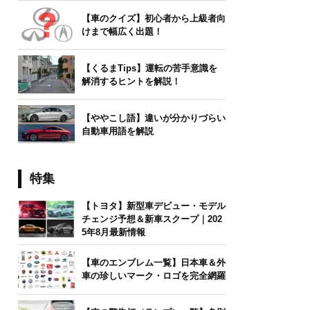
【車のクイズ】初心者から上級者向
けまで幅広く出題！
【くるまTips】運転の苦手意識を
解消するヒントを解説！
【ややこし語】違いが分かりづらい
自動車用語を解説
特集
【トヨタ】新型車デビュー・モデル
チェンジ予想＆新車スクープ｜202
5年8月最新情報
【車のエンブレム一覧】日本車＆外
車の珍しいマーク・ロゴを完全網羅