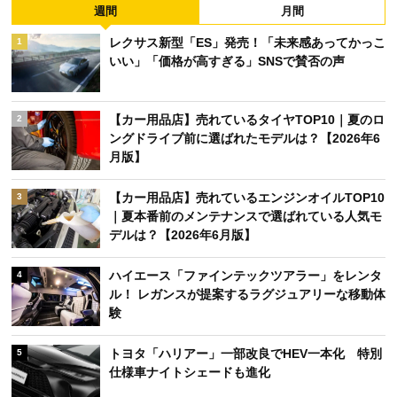
週間
月間
レクサス新型「ES」発売！「未来感あってかっこ
1
いい」「価格が高すぎる」SNSで賛否の声
【カー用品店】売れているタイヤTOP10｜夏のロ
2
ングドライブ前に選ばれたモデルは？【2026年6
月版】
【カー用品店】売れているエンジンオイルTOP10
3
｜夏本番前のメンテナンスで選ばれている人気モ
デルは？【2026年6月版】
ハイエース「ファインテックツアラー」をレンタ
4
ル！ レガンスが提案するラグジュアリーな移動体
験
トヨタ「ハリアー」一部改良でHEV一本化 特別
5
仕様車ナイトシェードも進化