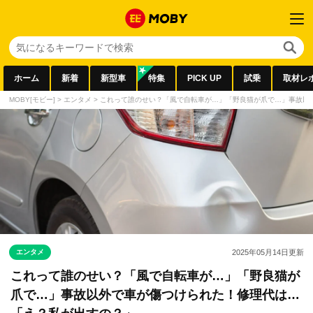
ホーム
新着
新型車
特集
PICK UP
試乗
取材レ
MOBY[モビー]
>
エンタメ
>
これって誰のせい？「風で自転車が…」「野良猫が爪で…」事故以
エンタメ
2025年05月14日
更新
これって誰のせい？「風で自転車が…」「野良猫が
爪で…」事故以外で車が傷つけられた！修理代は…