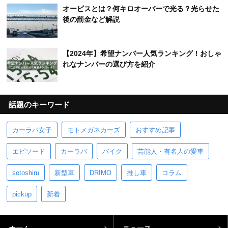
オービスとは？何キロオーバーで光る？光らせた
後の罰金など解説
【2024年】希望ナンバー人気ランキング！おしゃ
れなナンバーの選び方を紹介
話題のキーワード
カーラバ女子
モトメガネカーズ
おすすめ記事
エピソード
カーラバ
バイク
芸能人・有名人の愛車
sotoshiru
新型車
DRIMO
推し車
コラム
pickup
新着