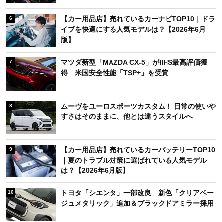
【カー用品店】売れているカーナビTOP10｜ドラ
6
イブを快適にする人気モデルは？【2026年6月
版】
マツダ新型「MAZDA CX-5」がIIHS最高評価獲
7
得 米国安全性能「TSP+」を受賞
ムーヴをユーロスポーツカスタム！ 日常の使いや
8
すさはそのままに、他とは違うスタイルへ
【カー用品店】売れているカーバッテリーTOP10
9
｜夏のトラブル対策に選ばれている人気モデル
は？【2026年6月版】
トヨタ「シエンタ」一部改良 新色「クリアベー
10
ジュメタリック」追加＆ブラックドアミラー採用