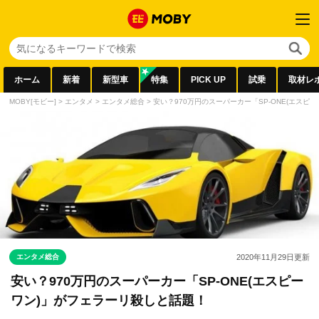
ホーム
新着
新型車
特集
PICK UP
試乗
取材レ
MOBY[モビー]
>
エンタメ
>
エンタメ総合
>
安い？970万円のスーパーカー「SP-ONE(エスピ
エンタメ総合
2020年11月29日
更新
安い？970万円のスーパーカー「SP-ONE(エスピー
ワン)」がフェラーリ殺しと話題！