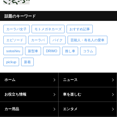
話題のキーワード
カーラバ女子
モトメガネカーズ
おすすめ記事
エピソード
カーラバ
バイク
芸能人・有名人の愛車
sotoshiru
新型車
DRIMO
推し車
コラム
pickup
新着
ホーム
ニュース
お役立ち情報
車を楽しむ
カー用品
エンタメ