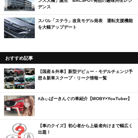
ンス大橋」誕生 BACSPOT発想の趣味共生レジ
デンス
スバル「ステラ」改良モデル発表 運転支援機能
を大幅アップデート
おすすめ記事
【国産＆外車】新型デビュー・モデルチェンジ予
想＆新車スクープ・リーク情報一覧
#みぃぱーきんぐの車紹介【MOBY×YouTuber】
【車のクイズ】初心者から上級者向けまで幅広く
出題！