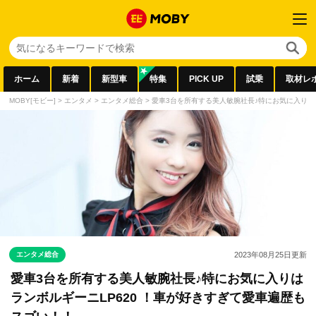
ホーム
新着
新型車
特集
PICK UP
試乗
取材レ
MOBY[モビー]
>
エンタメ
>
エンタメ総合
>
愛車3台を所有する美人敏腕社長♪特にお気に入りは
エンタメ総合
2023年08月25日
更新
愛車3台を所有する美人敏腕社長♪特にお気に入りは
ランボルギーニLP620 ！車が好きすぎて愛車遍歴も