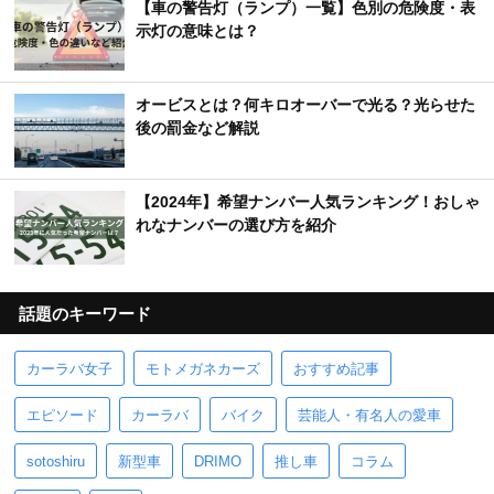
【車の警告灯（ランプ）一覧】色別の危険度・表
示灯の意味とは？
オービスとは？何キロオーバーで光る？光らせた
後の罰金など解説
【2024年】希望ナンバー人気ランキング！おしゃ
れなナンバーの選び方を紹介
話題のキーワード
カーラバ女子
モトメガネカーズ
おすすめ記事
エピソード
カーラバ
バイク
芸能人・有名人の愛車
sotoshiru
新型車
DRIMO
推し車
コラム