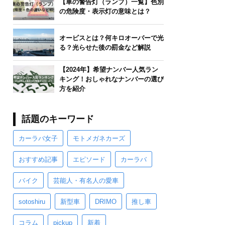
【車の警告灯（ランプ）一覧】色別
の危険度・表示灯の意味とは？
オービスとは？何キロオーバーで光
る？光らせた後の罰金など解説
【2024年】希望ナンバー人気ラン
キング！おしゃれなナンバーの選び
方を紹介
話題のキーワード
カーラバ女子
モトメガネカーズ
おすすめ記事
エピソード
カーラバ
バイク
芸能人・有名人の愛車
sotoshiru
新型車
DRIMO
推し車
コラム
pickup
新着