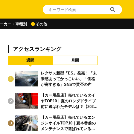
ーカー・車種別
その他
アクセスランキング
週間
月間
レクサス新型「ES」発売！「未
来感あってかっこいい」「価格
1
が高すぎる」SNSで賛否の声
【カー用品店】売れているタイ
ヤTOP10｜夏のロングドライブ
2
前に選ばれたモデルは？【2026
年6月版】
【カー用品店】売れているエン
ジンオイルTOP10｜夏本番前の
3
メンテナンスで選ばれている人