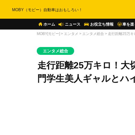
MOBY（モビー）自動車はおもしろい！
ホーム
ニュース
お役立ち情報
車を楽
MOBY[モビー]
>
エンタメ
>
エンタメ総合
>
走行距離25万
エンタメ総合
走行距離25万キロ！大
門学生美人ギャルとハ