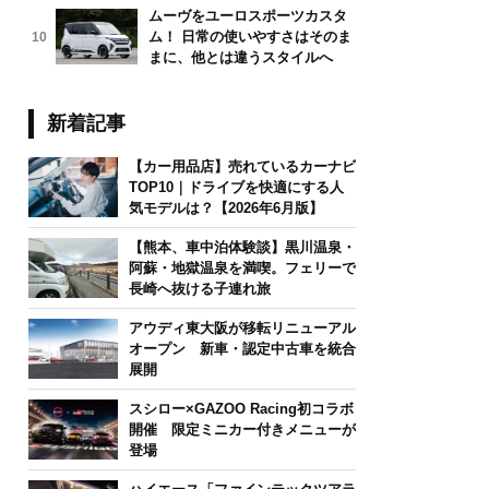
ムーヴをユーロスポーツカスタ
ム！ 日常の使いやすさはそのま
10
まに、他とは違うスタイルへ
新着記事
【カー用品店】売れているカーナビ
TOP10｜ドライブを快適にする人
気モデルは？【2026年6月版】
【熊本、車中泊体験談】黒川温泉・
阿蘇・地獄温泉を満喫。フェリーで
長崎へ抜ける子連れ旅
アウディ東大阪が移転リニューアル
オープン 新車・認定中古車を統合
展開
スシロー×GAZOO Racing初コラボ
開催 限定ミニカー付きメニューが
登場