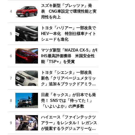
気モデルは？【2026年6月版】
スズキ新型「ブレッツァ」発
表 CNG車設定で環境性能と実
4
用性を向上
トヨタ「ハリアー」一部改良で
HEV一本化 特別仕様車ナイト
5
シェードも進化
マツダ新型「MAZDA CX-5」がI
IHS最高評価獲得 米国安全性
6
能「TSP+」を受賞
トヨタ「シエンタ」一部改良
新色「クリアベージュメタリッ
7
ク」追加＆ブラックドアミラー
採用
日産「キックス」が日本でも発
売！ SNSでは「待ってた！」
8
「いよいよか」の声多数
ハイエース「ファインテックツ
アラー」をレンタル！ レガンス
9
が提案するラグジュアリーな移
動体験