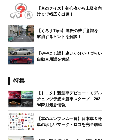
【車のクイズ】初心者から上級者向
けまで幅広く出題！
【くるまTips】運転の苦手意識を
解消するヒントを解説！
【ややこし語】違いが分かりづらい
自動車用語を解説
特集
【トヨタ】新型車デビュー・モデル
チェンジ予想＆新車スクープ｜202
5年8月最新情報
【車のエンブレム一覧】日本車＆外
車の珍しいマーク・ロゴを完全網羅