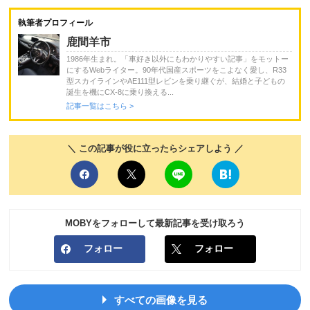
執筆者プロフィール
鹿間羊市
1986年生まれ。「車好き以外にもわかりやすい記事」をモットー
にするWebライター。90年代国産スポーツをこよなく愛し、R33
型スカイラインやAE111型レビンを乗り継ぐが、結婚と子どもの
誕生を機にCX-8に乗り換える...
記事一覧はこちら >
＼ この記事が役に立ったらシェアしよう ／
MOBYをフォローして最新記事を受け取ろう
フォロー
フォロー
すべての画像を見る