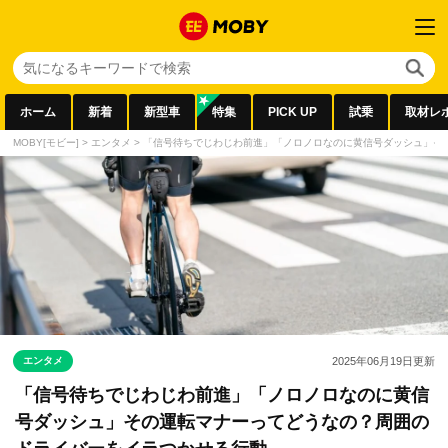
ホーム
新着
新型車
特集
PICK UP
試乗
取材レ
MOBY[モビー]
>
エンタメ
>
「信号待ちでじわじわ前進」「ノロノロなのに黄信号ダッシュ」そ
エンタメ
2025年06月19日
更新
「信号待ちでじわじわ前進」「ノロノロなのに黄信
号ダッシュ」その運転マナーってどうなの？周囲の