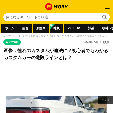
ホーム
新着
新型車
特集
PICK UP
試乗
取材レ
MOBY[モビー]
>
お役立ち情報
>
役立つ情報
>
憧れのカスタムが違法に？初心者でもわかるカス
役立つ情報
2026年05月11日
更新
画像：憧れのカスタムが違法に？初心者でもわかる
カスタムカーの危険ラインとは？
1
/
2