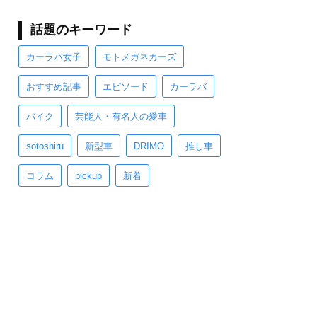
話題のキーワード
カーラバ女子
モトメガネカーズ
おすすめ記事
エピソード
カーラバ
バイク
芸能人・有名人の愛車
sotoshiru
新型車
DRIMO
推し車
コラム
pickup
新着