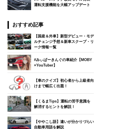
運転支援機能を大幅アップデート
おすすめ記事
【国産＆外車】新型デビュー・モデ
ルチェンジ予想＆新車スクープ・リ
ーク情報一覧
#みぃぱーきんぐの車紹介【MOBY
×YouTuber】
【車のクイズ】初心者から上級者向
けまで幅広く出題！
【くるまTips】運転の苦手意識を
解消するヒントを解説！
【ややこし語】違いが分かりづらい
自動車用語を解説