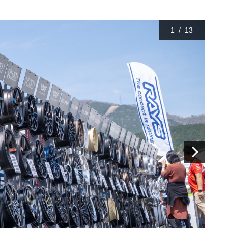
1
/
13