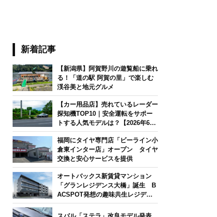
新着記事
【新潟県】阿賀野川の遊覧船に乗れ
る！「道の駅 阿賀の里」で楽しむ
渓谷美と地元グルメ
【カー用品店】売れているレーダー
探知機TOP10｜安全運転をサポー
トする人気モデルは？【2026年6月
版】
福岡にタイヤ専門店「ビーライン小
倉東インター店」オープン タイヤ
交換と安心サービスを提供
オートバックス新賃貸マンション
「グランレジデンス大橋」誕生 B
ACSPOT発想の趣味共生レジデン
ス
スバル「ステラ」改良モデル発表