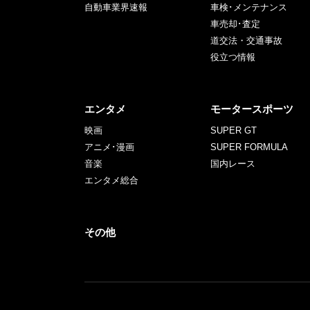
自動車業界速報
車検･メンテナンス
車売却･査定
道交法・交通事故
役立つ情報
エンタメ
モータースポーツ
映画
SUPER GT
アニメ･漫画
SUPER FORMULA
音楽
国内レース
エンタメ総合
その他