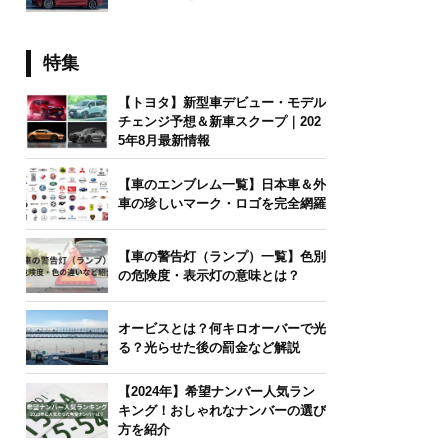
特集
【トヨタ】新型車デビュー・モデル
チェンジ予想＆新車スクープ｜202
5年8月最新情報
【車のエンブレム一覧】日本車＆外
車の珍しいマーク・ロゴを完全網羅
【車の警告灯（ランプ）一覧】色別
の危険度・表示灯の意味とは？
オービスとは？何キロオーバーで光
る？光らせた後の罰金など解説
【2024年】希望ナンバー人気ラン
キング！おしゃれなナンバーの選び
方を紹介