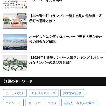
ーク・ロゴを完全網羅
【車の警告灯（ランプ）一覧】色別の危険度・表
示灯の意味とは？
オービスとは？何キロオーバーで光る？光らせた
後の罰金など解説
【2024年】希望ナンバー人気ランキング！おしゃ
れなナンバーの選び方を紹介
話題のキーワード
カーラバ女子
モトメガネカーズ
おすすめ記事
エピソード
カーラバ
バイク
芸能人・有名人の愛車