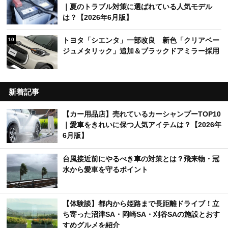
｜夏のトラブル対策に選ばれている人気モデル
は？【2026年6月版】
トヨタ「シエンタ」一部改良 新色「クリアベー
10
ジュメタリック」追加＆ブラックドアミラー採用
新着記事
【カー用品店】売れているカーシャンプーTOP10
｜愛車をきれいに保つ人気アイテムは？【2026年
6月版】
台風接近前にやるべき車の対策とは？飛来物・冠
水から愛車を守るポイント
【体験談】都内から姫路まで長距離ドライブ！立
ち寄った沼津SA・岡崎SA・刈谷SAの施設とおす
すめグルメを紹介