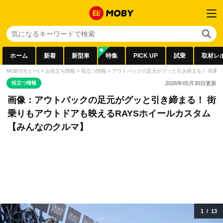
ホーム
新着
新型車
特集
PICK UP
試乗
取材レ
MOBY[モビー]
>
お役立ち情報
>
役立つ情報
>
アウトバックの足元がグッと引き締まる！ 街乗り
役立つ情報
2026年05月30日
更新
画像：アウトバックの足元がグッと引き締まる！ 街
乗りもアウトドアも映えるRAYSホイールカスタム
【みんなのクルマ】
1
/
13