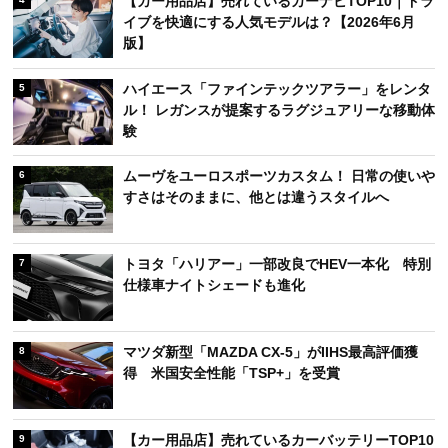
【カー用品店】売れているカーナビTOP10｜ドラ
イブを快適にする人気モデルは？【2026年6月
版】
ハイエース「ファインテックツアラー」をレンタ
5
ル！ レガンスが提案するラグジュアリーな移動体
験
ムーヴをユーロスポーツカスタム！ 日常の使いや
6
すさはそのままに、他とは違うスタイルへ
トヨタ「ハリアー」一部改良でHEV一本化 特別
7
仕様車ナイトシェードも進化
マツダ新型「MAZDA CX-5」がIIHS最高評価獲
8
得 米国安全性能「TSP+」を受賞
【カー用品店】売れているカーバッテリーTOP10
9