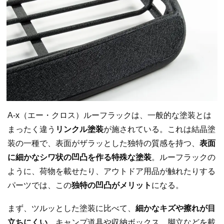
A-x（エー・クロス）ルーフラックは、一般的な塗装とは
まったく違う
リンクル塗装
が施されている。これは結晶塗
装の一種で、表面がザラッとした独特の質感を持つ、
表面
に細かなシワ状の凹凸を作る特殊な塗装
。ルーフラックの
ように、荷物を載せたり、アウトドア用品が触れたりする
パーツでは、この
独特の凹凸がメリット
になる。
まず、ツルッとした塗装に比べて、
細かなキズや擦れが目
立ちにくい
。キャンプ道具や収納ボックス、脚立などを載