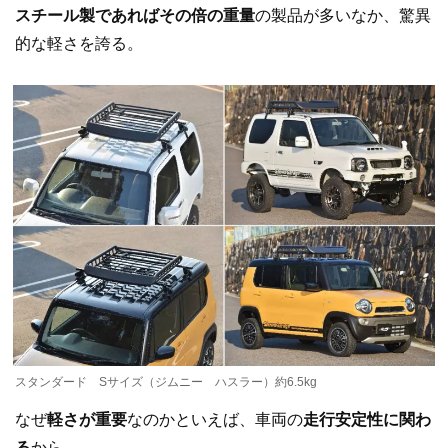
スチール製であればその倍の重量
の製品が多いなか、驚異
的な軽さを誇る。
スタンダード Sサイズ（ジムニー ハスラー）約6.5kg
なぜ
軽さが重要
なのかといえば、車両の
走行安定性に関わ
る
から。