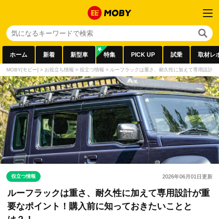
ホーム
新着
新型車
特集
PICK UP
試乗
取材レ
MOBY[モビー]
>
お役立ち情報
>
役立つ情報
>
ルーフラックは重さ、耐久性に加えて専用設計が
役立つ情報
2026年06月01日
更新
ルーフラックは重さ、耐久性に加えて専用設計が重
要なポイント！購入前に知っておきたいことと