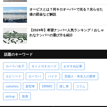
オービスとは？何キロオーバーで光る？光らせた
後の罰金など解説
【2024年】希望ナンバー人気ランキング！おしゃ
れなナンバーの選び方を紹介
話題のキーワード
カーラバ女子
モトメガネカーズ
おすすめ記事
エピソード
カーラバ
バイク
芸能人・有名人の愛車
sotoshiru
新型車
DRIMO
推し車
コラム
pickup
新着