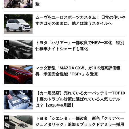
験
ムーヴをユーロスポーツカスタム！ 日常の使いや
6
すさはそのままに、他とは違うスタイルへ
トヨタ「ハリアー」一部改良でHEV一本化 特別
7
仕様車ナイトシェードも進化
マツダ新型「MAZDA CX-5」がIIHS最高評価獲
8
得 米国安全性能「TSP+」を受賞
【カー用品店】売れているカーバッテリーTOP10
9
｜夏のトラブル対策に選ばれている人気モデル
は？【2026年6月版】
トヨタ「シエンタ」一部改良 新色「クリアベー
10
ジュメタリック」追加＆ブラックドアミラー採用