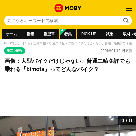
ホーム
新着
新型車
特集
PICK UP
試乗
取材レ
MOBY[モビー]
>
お役立ち情報
>
役立つ情報
>
大型バイクだけじゃない、普通二輪免許でも乗れる「
役立つ情報
2026年04月21日
更新
画像：大型バイクだけじゃない、普通二輪免許でも
乗れる「bimota」ってどんなバイク？
1
/
35