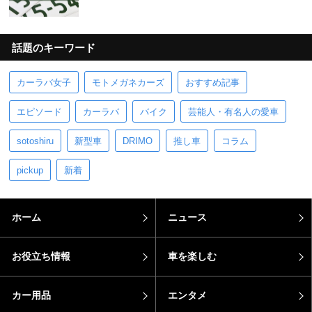
話題のキーワード
カーラバ女子
モトメガネカーズ
おすすめ記事
エピソード
カーラバ
バイク
芸能人・有名人の愛車
sotoshiru
新型車
DRIMO
推し車
コラム
pickup
新着
ホーム
ニュース
お役立ち情報
車を楽しむ
カー用品
エンタメ