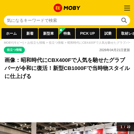
ホーム
新着
新型車
特集
PICK UP
試乗
取材レ
MOBY[モビー]
>
お役立ち情報
>
役立つ情報
>
昭和時代にCBX400Fで人気を馳せたグラブバー
役立つ情報
2026年04月21日
更新
画像：昭和時代にCBX400Fで人気を馳せたグラブ
バーが令和に復活！新型CB1000Fで当時物スタイル
に仕上げる
1
/
22