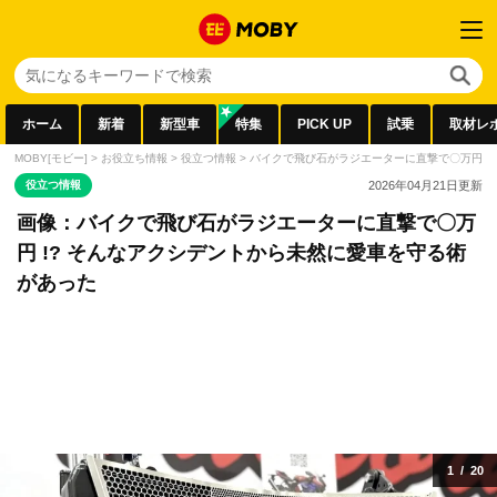
ホーム
新着
新型車
特集
PICK UP
試乗
取材レ
MOBY[モビー]
>
お役立ち情報
>
役立つ情報
>
バイクで飛び石がラジエーターに直撃で〇万円 !
役立つ情報
2026年04月21日
更新
画像：バイクで飛び石がラジエーターに直撃で〇万
円 !? そんなアクシデントから未然に愛車を守る術
があった
1
/
20