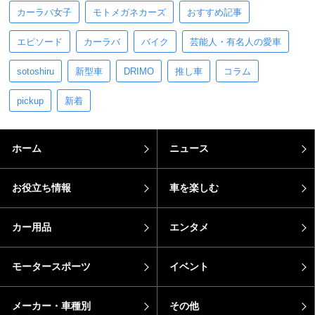
カーラバ女子
モトメガネカーズ
おすすめ記事
エピソード
カーラバ
バイク
芸能人・有名人の愛車
sotoshiru
新型車
DRIMO
推し車
コラム
pickup
新着
ホーム
ニュース
お役立ち情報
車を楽しむ
カー用品
エンタメ
モータースポーツ
イベント
メーカー・車種別
その他