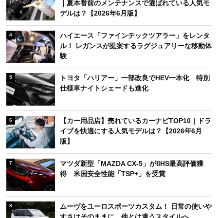
｜夏本番前のメンテナンスで選ばれている人気モ
デルは？【2026年6月版】
ハイエース「ファインテックツアラー」をレンタ
4
ル！ レガンスが提案するラグジュアリーな移動体
験
トヨタ「ハリアー」一部改良でHEV一本化 特別
5
仕様車ナイトシェードも進化
【カー用品店】売れているカーナビTOP10｜ドラ
6
イブを快適にする人気モデルは？【2026年6月
版】
マツダ新型「MAZDA CX-5」がIIHS最高評価獲
7
得 米国安全性能「TSP+」を受賞
ムーヴをユーロスポーツカスタム！ 日常の使いや
8
すさはそのままに、他とは違うスタイルへ