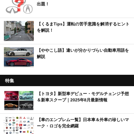
出題！
【くるまTips】運転の苦手意識を解消するヒント
を解説！
【ややこし語】違いが分かりづらい自動車用語を
解説
特集
【トヨタ】新型車デビュー・モデルチェンジ予想
＆新車スクープ｜2025年8月最新情報
【車のエンブレム一覧】日本車＆外車の珍しいマ
ーク・ロゴを完全網羅