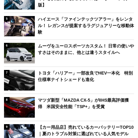
版】
ハイエース「ファインテックツアラー」をレンタ
5
ル！ レガンスが提案するラグジュアリーな移動体
験
ムーヴをユーロスポーツカスタム！ 日常の使いや
6
すさはそのままに、他とは違うスタイルへ
トヨタ「ハリアー」一部改良でHEV一本化 特別
7
仕様車ナイトシェードも進化
マツダ新型「MAZDA CX-5」がIIHS最高評価獲
8
得 米国安全性能「TSP+」を受賞
【カー用品店】売れているカーバッテリーTOP10
9
｜夏のトラブル対策に選ばれている人気モデル