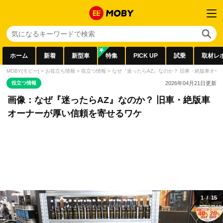
ホーム
新着
新型車
特集
PICK UP
試乗
取材レ
MOBY[モビー]
>
お役立ち情報
>
役立つ情報
>
なぜ『迷ったらAZ』なのか？ 旧車・絶版車オー
役立つ情報
2026年04月21日
更新
画像：なぜ『迷ったらAZ』なのか？ 旧車・絶版車
オーナーが厚い信頼を寄せるワケ
1
/
15