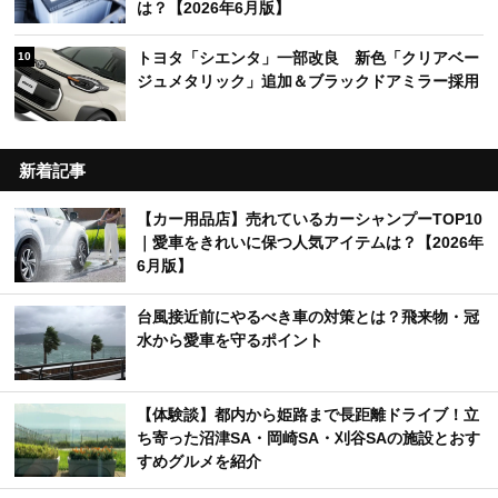
は？【2026年6月版】
トヨタ「シエンタ」一部改良 新色「クリアベー
10
ジュメタリック」追加＆ブラックドアミラー採用
新着記事
【カー用品店】売れているカーシャンプーTOP10
｜愛車をきれいに保つ人気アイテムは？【2026年
6月版】
台風接近前にやるべき車の対策とは？飛来物・冠
水から愛車を守るポイント
【体験談】都内から姫路まで長距離ドライブ！立
ち寄った沼津SA・岡崎SA・刈谷SAの施設とおす
すめグルメを紹介