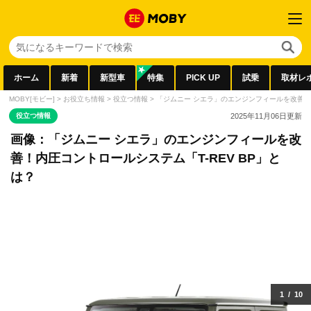
ホーム
新着
新型車
特集
PICK UP
試乗
取材レ
MOBY[モビー]
>
お役立ち情報
>
役立つ情報
>
「ジムニー シエラ」のエンジンフィールを改善！内
役立つ情報
2025年11月06日
更新
画像：「ジムニー シエラ」のエンジンフィールを改
善！内圧コントロールシステム「T-REV BP」と
は？
1
/
10