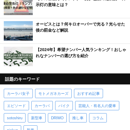
示灯の意味とは？
オービスとは？何キロオーバーで光る？光らせた
後の罰金など解説
【2024年】希望ナンバー人気ランキング！おしゃ
れなナンバーの選び方を紹介
話題のキーワード
カーラバ女子
モトメガネカーズ
おすすめ記事
エピソード
カーラバ
バイク
芸能人・有名人の愛車
sotoshiru
新型車
DRIMO
推し車
コラム