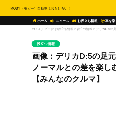
MOBY（モビー）自動車はおもしろい！
ホーム
ニュース
お役立ち情報
車を楽
MOBY[モビー]
>
お役立ち情報
>
役立つ情報
>
デリカD:5
役立つ情報
画像：デリカD:5の足
ノーマルとの差を楽しむ
【みんなのクルマ】