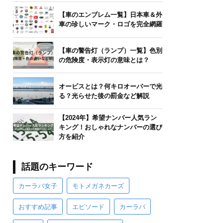
【車のエンブレム一覧】日本車＆外
車の珍しいマーク・ロゴを完全網羅
【車の警告灯（ランプ）一覧】色別
の危険度・表示灯の意味とは？
オービスとは？何キロオーバーで光
る？光らせた後の罰金など解説
【2024年】希望ナンバー人気ラン
キング！おしゃれなナンバーの選び
方を紹介
話題のキーワード
カーラバ女子
モトメガネカーズ
おすすめ記事
エピソード
カーラバ