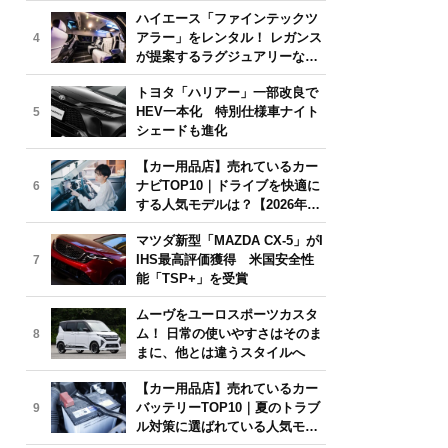
気モデルは？【2026年6月版】
ハイエース「ファインテックツ
アラー」をレンタル！ レガンス
4
が提案するラグジュアリーな移
動体験
トヨタ「ハリアー」一部改良で
HEV一本化 特別仕様車ナイト
5
シェードも進化
【カー用品店】売れているカー
ナビTOP10｜ドライブを快適に
6
する人気モデルは？【2026年6
月版】
マツダ新型「MAZDA CX-5」がI
IHS最高評価獲得 米国安全性
7
能「TSP+」を受賞
ムーヴをユーロスポーツカスタ
ム！ 日常の使いやすさはそのま
8
まに、他とは違うスタイルへ
【カー用品店】売れているカー
バッテリーTOP10｜夏のトラブ
9
ル対策に選ばれている人気モデ
ルは？【2026年6月版】