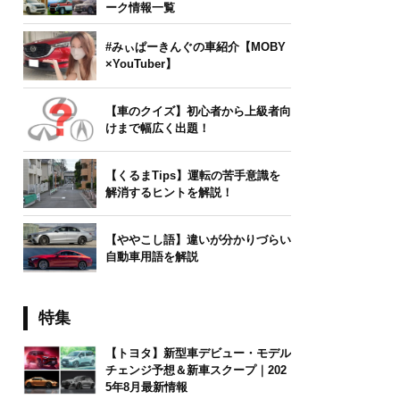
ーク情報一覧
#みぃぱーきんぐの車紹介【MOBY
×YouTuber】
【車のクイズ】初心者から上級者向
けまで幅広く出題！
【くるまTips】運転の苦手意識を
解消するヒントを解説！
【ややこし語】違いが分かりづらい
自動車用語を解説
特集
【トヨタ】新型車デビュー・モデル
チェンジ予想＆新車スクープ｜202
5年8月最新情報