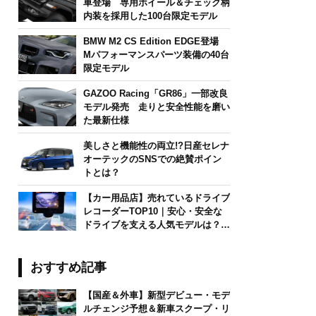
車登場 専用ホイール＆チェック柄
内装を採用した100台限定モデル
BMW M2 CS Edition EDGE登場
Mパフォーマンスパーツ装備の40台
限定モデル
GAZOO Racing「GR86」一部改良
モデル発売 走りと安全性能を磨い
た最新仕様
美しさと機能性の両立!?日産セレナ
オーテックのSNSでの絶賛ポイン
トとは？
【カー用品店】売れているドライブ
レコーダーTOP10｜安心・安全な
ドライブを支える人気モデルは？
【2026年6月版】
おすすめ記事
【国産＆外車】新型デビュー・モデ
ルチェンジ予想＆新車スクープ・リ