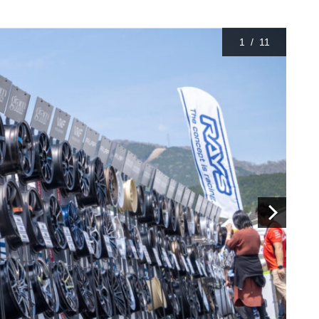
1
/
11