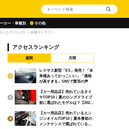
ーカー・車種別
その他
【みんなのクルマ】
>
画像ギャラリー
アクセスランキング
週間
月間
レクサス新型「ES」発売！「未
来感あってかっこいい」「価格
1
が高すぎる」SNSで賛否の声
【カー用品店】売れているタイ
ヤTOP10｜夏のロングドライブ
2
前に選ばれたモデルは？【2026
年6月版】
【カー用品店】売れているエン
ジンオイルTOP10｜夏本番前の
3
メンテナンスで選ばれている人