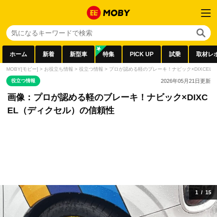
ホーム
新着
新型車
特集
PICK UP
試乗
取材レ
MOBY[モビー]
>
お役立ち情報
>
役立つ情報
>
プロが認める軽のブレーキ！ナビック×DIXCEL
役立つ情報
2026年05月21日
更新
画像：プロが認める軽のブレーキ！ナビック×DIXC
EL（ディクセル）の信頼性
1
/
15