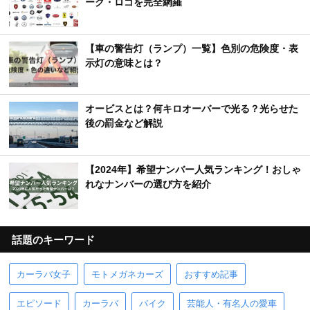
ーク・ロゴを完全網羅
【車の警告灯（ランプ）一覧】色別の危険度・表
示灯の意味とは？
オービスとは？何キロオーバーで光る？光らせた
後の罰金など解説
【2024年】希望ナンバー人気ランキング！おしゃ
れなナンバーの選び方を紹介
話題のキーワード
カーラバ女子
モトメガネカーズ
おすすめ記事
エピソード
カーラバ
バイク
芸能人・有名人の愛車