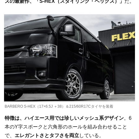
ズの最新作、「S-HEX（スタイリング・ヘックス）」
だ。
BARBERO S-HEX（17×6.5J ＋38）＆215/60R17Cタイヤを装着
特徴は、ハイエース用では珍しいメッシュ系デザイン
。6
本のY字スポークと六角形のホールを組み合わせること
で、
エレガントさとタフさを両立
している。