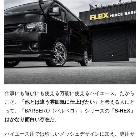
仕事にも遊びにも使える万能に使えるハイエース。だから
こそ、
「他とは違う雰囲気に仕上げたい」
と考える人にと
って、「BARBERO（バルベロ）」シリーズの
「S-HEX」
はかなり面白い存在
だ。
ハイエース用では珍しいメッシュデザインに加え、専用サ