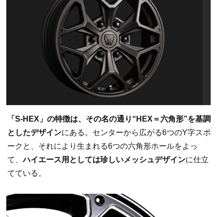
「S-HEX」の特徴は、その名の通り“HEX＝六角形”を基調
としたデザイン
にある。センターから広がる6つのY字スポ
ークと、それにより生まれる6つの六角形ホールをよっ
て、
ハイエース用としては珍しいメッシュデザイン
に仕立
てている。