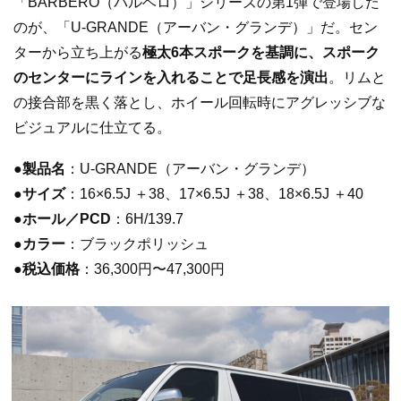
「BARBERO（バルベロ）」シリーズの第1弾で登場した
のが、「U-GRANDE（アーバン・グランデ）」だ。セン
ターから立ち上がる
極太6本スポークを基調に、スポーク
のセンターにラインを入れることで足長感を演出
。リムと
の接合部を黒く落とし、ホイール回転時にアグレッシブな
ビジュアルに仕立てる。
●製品名
：U-GRANDE（アーバン・グランデ）
●
サイズ
：16×6.5J ＋38、17×6.5J ＋38、18×6.5J ＋40
●ホール／PCD
：6H/139.7
●カラー
：ブラックポリッシュ
●税込価格
：36,300円〜47,300円