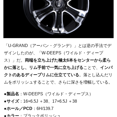
「U-GRAND（アーバン・グランデ）」とは逆の手法でデ
ザインしたのが、「W-DEEPS（ワイルド・ディープ
ス）」だ。
両端を立ち上げた極太6本をセンターから柔ら
かに落とし、リム手前で一気に立ち上げる
ことで、
インパ
クトのあるディープリムに仕立てている
。落とし込んだリ
ムをポリッシュすることで、さらに深さを増幅している。
●製品名
：W-DEEPS（ワイルド・ディープス）
●
サイズ
：16×6.5J ＋38、17×6.5J ＋38
●ホール／PCD
：6H/139.7
●カラー
：ブラックポリッシュ