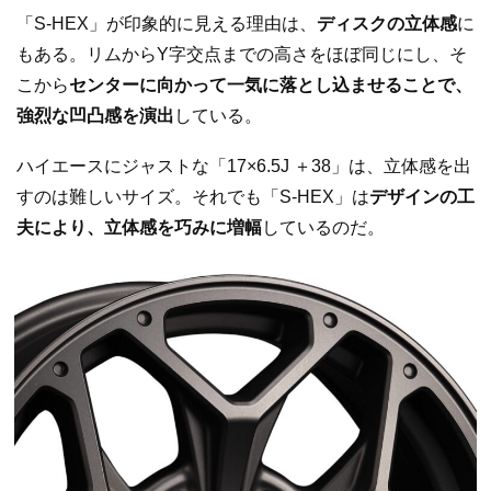
「S-HEX」が印象的に見える理由は、
ディスクの立体感
に
もある。リムからY字交点までの高さをほぼ同じにし、そ
こから
センターに向かって一気に落とし込ませることで、
強烈な凹凸感を演出
している。
ハイエースにジャストな「17×6.5J ＋38」は、立体感を出
すのは難しいサイズ。それでも「S-HEX」は
デザインの工
夫により、立体感を巧みに増幅
しているのだ。