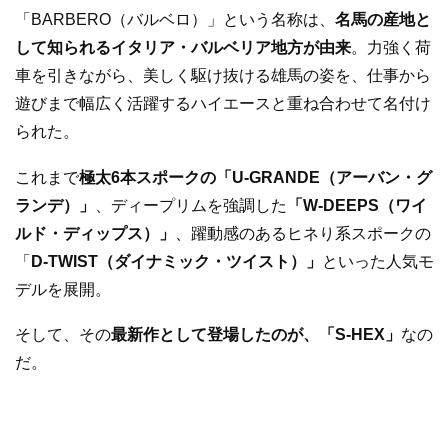
「BARBERO（バルベロ）」という名称は、
名馬の産地と
して知られるイタリア・バルベリア地方が由来
。力強く荷
車を引きながら、美しく駆け抜ける雄馬の姿を、仕事から
遊びまで幅広く活躍するハイエースと重ね合わせて名付け
られた。
これまで
極太6本スポークの「U-GRANDE（アーバン・グ
ランデ）」
、ディープリムを強調した
「W-DEEPS（ワイ
ルド・ディップス）」
、躍動感のあるヒネり系スポークの
「
D-TWIST（ダイナミック・ツイスト）」
といった人気モ
デルを展開。
そして、その
最新作として登場したのが、「S-HEX」
なの
だ。