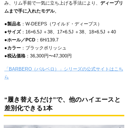
み、リム手前で一気に立ち上げる手法により、
ディープリ
ムまで手に入れたモデル
。
●製品名
：W-DEEPS（ワイルド・ディープス）
●
サイズ
：16×6.5J ＋38、17×6.5J ＋38、18×6.5J ＋40
●ホール／PCD
：6H/139.7
●カラー
：ブラックポリッシュ
●税込価格
：36,300円〜47,300円
「BARBERO（バルベロ）」シリーズの公式サイトはこち
ら
“履き替えるだけ”で、他のハイエースと
差別化できる1本