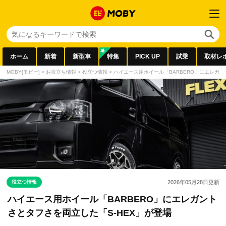
ホーム
新着
新型車
特集
PICK UP
試乗
取材レ
MOBY[モビー]
>
お役立ち情報
>
役立つ情報
>
ハイエース用ホイール「BARBERO」にエレガン
役立つ情報
2026年05月28日
更新
ハイエース用ホイール「BARBERO」にエレガント
さとタフさを両立した「S-HEX」が登場