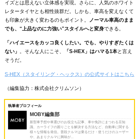
イズとは思えない立体感を実現。さらに、人気のホワイト
レタータイヤとも相性抜群だ。しかも、車高を変えなくて
も印象が大きく変わるのもポイント。
ノーマル車高のまま
でも、“上品なのに力強い”スタイルへと変身
できる。
「ハイエースをカッコ良くしたい。でも、やりすぎたくは
ない」
。そんな人にこそ、
「S-HEX」はハマる1本
と言え
そうだ。
S-HEX（スタイリング・ヘックス）の公式サイトはこちら
（編集協力：株式会社クリムソン）
執筆者プロフィール
MOBY編集部
新型車予想や車選びのお役立ち記事、車や免許にまつわる豆知
識、カーライフの困りごとを解決する方法など、自動車に関する
様々な情報を発信。普段クルマは乗るだけ・使うだけのユーザー
や、あまりクルマに興味が...