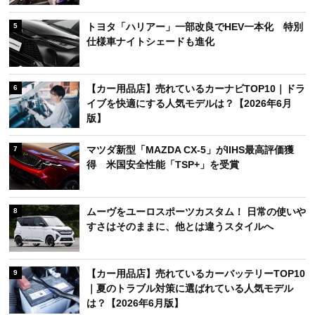
トヨタ「ハリアー」一部改良でHEV一本化 特別
5
仕様車ナイトシェードも進化
【カー用品店】売れているカーナビTOP10｜ドラ
6
イブを快適にする人気モデルは？【2026年6月
版】
マツダ新型「MAZDA CX-5」がIIHS最高評価獲
7
得 米国安全性能「TSP+」を受賞
ムーヴをユーロスポーツカスタム！ 日常の使いや
8
すさはそのままに、他とは違うスタイルへ
【カー用品店】売れているカーバッテリーTOP10
9
｜夏のトラブル対策に選ばれている人気モデル
は？【2026年6月版】