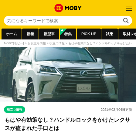
ホーム
新着
新型車
特集
PICK UP
試乗
取材レ
MOBY[モビー]
>
お役立ち情報
>
役立つ情報
>
もはや有効策なし？ハンドルロックをかけたレク
役立つ情報
2021年02月04日
更新
もはや有効策なし？ハンドルロックをかけたレクサ
スが盗まれた手口とは