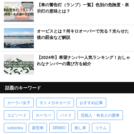
【車の警告灯（ランプ）一覧】色別の危険度・表
示灯の意味とは？
オービスとは？何キロオーバーで光る？光らせた
後の罰金など解説
【2024年】希望ナンバー人気ランキング！おしゃ
れなナンバーの選び方を紹介
話題のキーワード
カーラバ女子
モトメガネカーズ
おすすめ記事
エピソード
カーラバ
バイク
芸能人・有名人の愛車
sotoshiru
新型車
DRIMO
推し車
コラム