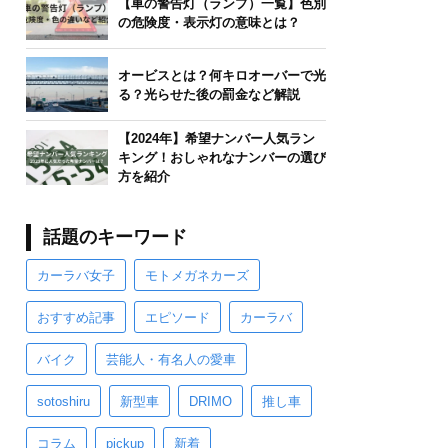
【車の警告灯（ランプ）一覧】色別
の危険度・表示灯の意味とは？
オービスとは？何キロオーバーで光
る？光らせた後の罰金など解説
【2024年】希望ナンバー人気ラン
キング！おしゃれなナンバーの選び
方を紹介
話題のキーワード
カーラバ女子
モトメガネカーズ
おすすめ記事
エピソード
カーラバ
バイク
芸能人・有名人の愛車
sotoshiru
新型車
DRIMO
推し車
コラム
pickup
新着