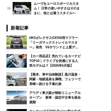
ムーヴをユーロスポーツカスタ
ム！ 日常の使いやすさはそのま
10
まに、他とは違うスタイルへ
新着記事
HKSがレクサスGX550用マフラー
「リーガマックストレイルマスタ
ー」発売 V6サウンドと上質デザ
インを両立
【カー用品店】売れているカーナビ
TOP10｜ドライブを快適にする人
気モデルは？【2026年6月版】
【熊本、車中泊体験談】黒川温泉・
阿蘇・地獄温泉を満喫。フェリーで
長崎へ抜ける子連れ旅
アウディ東大阪が移転リニューアル
オープン 新車・認定中古車を統合
展開