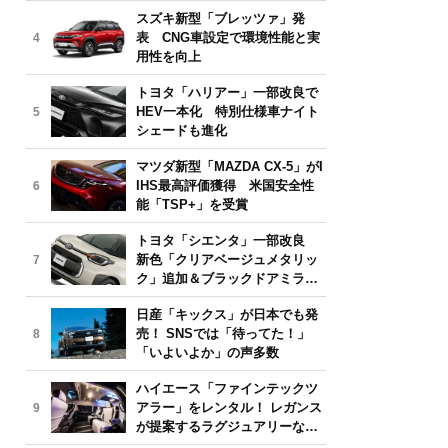
気モデルは？【2026年6月版】
スズキ新型「ブレッツァ」発
表 CNG車設定で環境性能と実
4
用性を向上
トヨタ「ハリアー」一部改良で
HEV一本化 特別仕様車ナイト
5
シェードも進化
マツダ新型「MAZDA CX-5」がI
IHS最高評価獲得 米国安全性
6
能「TSP+」を受賞
トヨタ「シエンタ」一部改良
新色「クリアベージュメタリッ
7
ク」追加＆ブラックドアミラー
採用
日産「キックス」が日本でも発
売！ SNSでは「待ってた！」
8
「いよいよか」の声多数
ハイエース「ファインテックツ
アラー」をレンタル！ レガンス
9
が提案するラグジュアリーな移
動体験