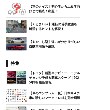
【車のクイズ】初心者から上級者向
けまで幅広く出題！
【くるまTips】運転の苦手意識を
解消するヒントを解説！
【ややこし語】違いが分かりづらい
自動車用語を解説
特集
【トヨタ】新型車デビュー・モデル
チェンジ予想＆新車スクープ｜202
5年8月最新情報
【車のエンブレム一覧】日本車＆外
車の珍しいマーク・ロゴを完全網羅