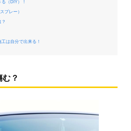
る（DIY）！
缶スプレー）
は？
施工は自分で出来る！
傷む？