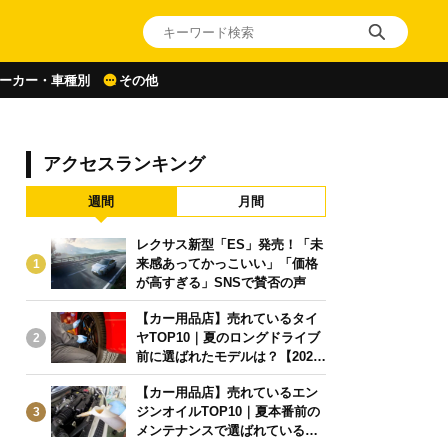
ーカー・車種別
その他
アクセスランキング
週間
月間
レクサス新型「ES」発売！「未
来感あってかっこいい」「価格
1
が高すぎる」SNSで賛否の声
【カー用品店】売れているタイ
ヤTOP10｜夏のロングドライブ
2
前に選ばれたモデルは？【2026
年6月版】
【カー用品店】売れているエン
ジンオイルTOP10｜夏本番前の
3
メンテナンスで選ばれている人