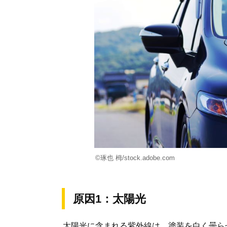
©琢也 栂/stock.adobe.com
原因1：太陽光
太陽光に含まれる紫外線は、塗装を白く曇ら