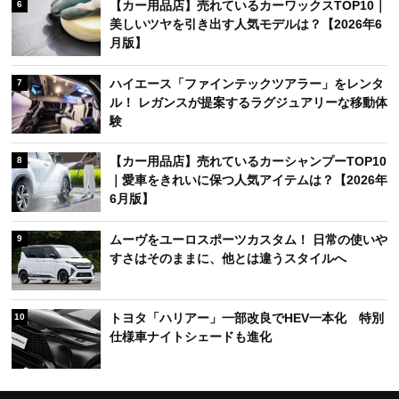
【カー用品店】売れているカーワックスTOP10｜
6
美しいツヤを引き出す人気モデルは？【2026年6
月版】
ハイエース「ファインテックツアラー」をレンタ
7
ル！ レガンスが提案するラグジュアリーな移動体
験
【カー用品店】売れているカーシャンプーTOP10
8
｜愛車をきれいに保つ人気アイテムは？【2026年
6月版】
ムーヴをユーロスポーツカスタム！ 日常の使いや
9
すさはそのままに、他とは違うスタイルへ
トヨタ「ハリアー」一部改良でHEV一本化 特別
10
仕様車ナイトシェードも進化