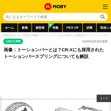
ホーム
新着
新型車
特集
PICK UP
試乗
取材レ
MOBY[モビー]
>
お役立ち情報
>
トーションバーとは？CR-Xにも採用されたトーションバース
お役立ち情報
2020年04月25日
更新
画像：トーションバーとは？CR-Xにも採用された
トーションバースプリングについても解説
1
/
7