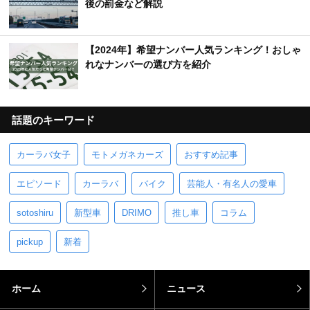
後の罰金など解説
【2024年】希望ナンバー人気ランキング！おしゃ
れなナンバーの選び方を紹介
話題のキーワード
カーラバ女子
モトメガネカーズ
おすすめ記事
エピソード
カーラバ
バイク
芸能人・有名人の愛車
sotoshiru
新型車
DRIMO
推し車
コラム
pickup
新着
ホーム
ニュース