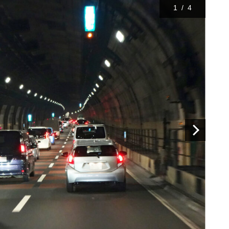
1
/
4