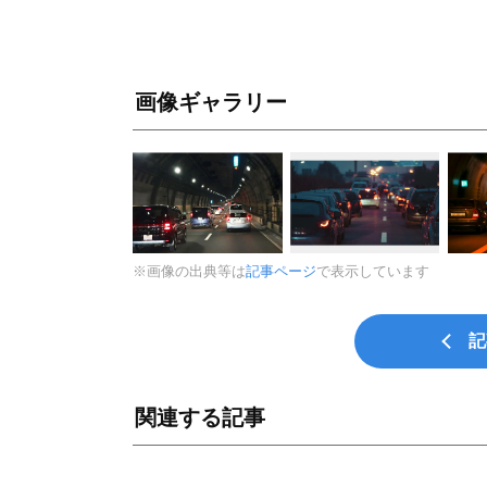
画像ギャラリー
※画像の出典等は
記事ページ
で表示しています
記
関連する記事