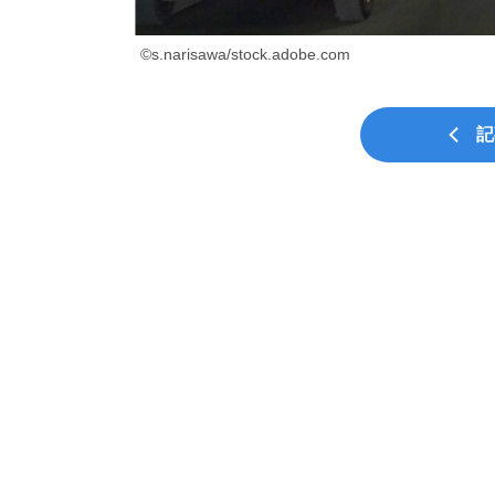
©s.narisawa/stock.adobe.com
記