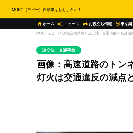
MOBY（モビー）自動車はおもしろい！
ホーム
ニュース
お役立ち情報
車を楽
MOBY[モビー]
>
お役立ち情報
>
道交法・交通事故
>
高速道
道交法・交通事故
画像：高速道路のトン
灯火は交通違反の減点