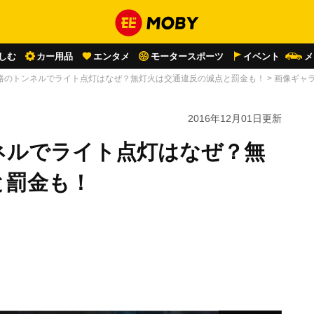
しむ
カー用品
エンタメ
モータースポーツ
イベント
メ
路のトンネルでライト点灯はなぜ？無灯火は交通違反の減点と罰金も！
>
画像ギャ
2016年12月01日
更新
ネルでライト点灯はなぜ？無
と罰金も！