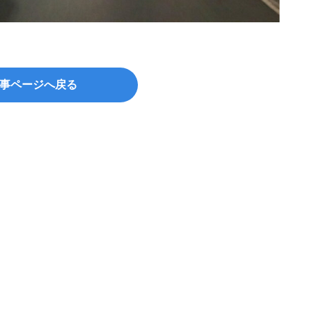
©disq
事ページへ戻る