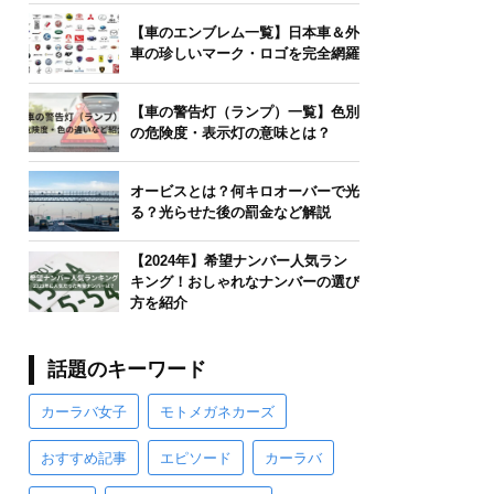
【車のエンブレム一覧】日本車＆外
車の珍しいマーク・ロゴを完全網羅
【車の警告灯（ランプ）一覧】色別
の危険度・表示灯の意味とは？
オービスとは？何キロオーバーで光
る？光らせた後の罰金など解説
【2024年】希望ナンバー人気ラン
キング！おしゃれなナンバーの選び
方を紹介
話題のキーワード
カーラバ女子
モトメガネカーズ
おすすめ記事
エピソード
カーラバ