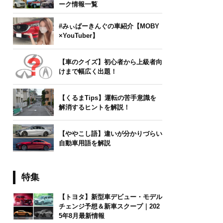
ーク情報一覧
#みぃぱーきんぐの車紹介【MOBY
×YouTuber】
【車のクイズ】初心者から上級者向
けまで幅広く出題！
【くるまTips】運転の苦手意識を
解消するヒントを解説！
【ややこし語】違いが分かりづらい
自動車用語を解説
特集
【トヨタ】新型車デビュー・モデル
チェンジ予想＆新車スクープ｜202
5年8月最新情報