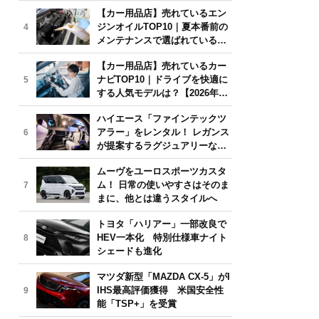
年6月版】
【カー用品店】売れているエン
ジンオイルTOP10｜夏本番前の
4
メンテナンスで選ばれている人
気モデルは？【2026年6月版】
【カー用品店】売れているカー
ナビTOP10｜ドライブを快適に
5
する人気モデルは？【2026年6
月版】
ハイエース「ファインテックツ
アラー」をレンタル！ レガンス
6
が提案するラグジュアリーな移
動体験
ムーヴをユーロスポーツカスタ
ム！ 日常の使いやすさはそのま
7
まに、他とは違うスタイルへ
トヨタ「ハリアー」一部改良で
HEV一本化 特別仕様車ナイト
8
シェードも進化
マツダ新型「MAZDA CX-5」がI
IHS最高評価獲得 米国安全性
9
能「TSP+」を受賞