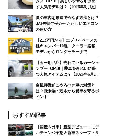
クスTOP10｜美しいツヤを引き出
す人気モデルは？【2026年6月版】
夏の車内を最速で冷やす方法とは？
JAF検証で分かった正しいエアコン
の使い方
【213万円から】エブリイベースの
軽キャンパー10選｜クーラー搭載
モデルからロングセラーまで
【カー用品店】売れているカーシャ
ンプーTOP10｜愛車をきれいに保
つ人気アイテムは？【2026年6月
版】
台風接近前にやるべき車の対策と
は？飛来物・冠水から愛車を守るポ
イント
おすすめ記事
【国産＆外車】新型デビュー・モデ
ルチェンジ予想＆新車スクープ・リ