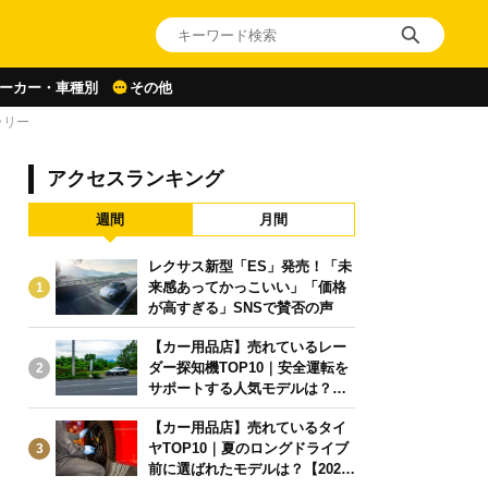
ーカー・車種別
その他
ラリー
アクセスランキング
週間
月間
レクサス新型「ES」発売！「未
来感あってかっこいい」「価格
1
が高すぎる」SNSで賛否の声
【カー用品店】売れているレー
ダー探知機TOP10｜安全運転を
2
サポートする人気モデルは？【2
026年6月版】
【カー用品店】売れているタイ
ヤTOP10｜夏のロングドライブ
3
前に選ばれたモデルは？【2026