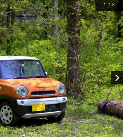
1
/
8