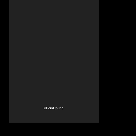
©PerkUp.Inc.