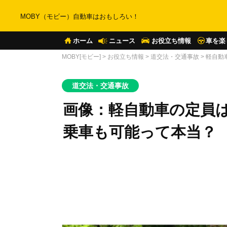
MOBY（モビー）自動車はおもしろい！
ホーム
ニュース
お役立ち情報
車を楽
MOBY[モビー]
>
お役立ち情報
>
道交法・交通事故
>
軽自動
道交法・交通事故
画像：軽自動車の定員は
乗車も可能って本当？