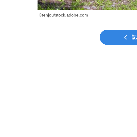
©tenjou/stock.adobe.com
記