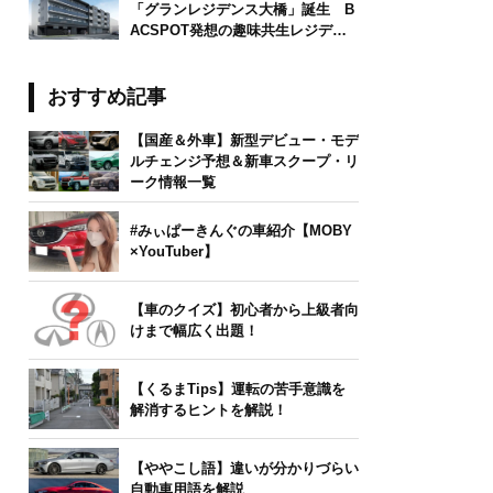
「グランレジデンス大橋」誕生 B
ACSPOT発想の趣味共生レジデン
ス
おすすめ記事
【国産＆外車】新型デビュー・モデ
ルチェンジ予想＆新車スクープ・リ
ーク情報一覧
#みぃぱーきんぐの車紹介【MOBY
×YouTuber】
【車のクイズ】初心者から上級者向
けまで幅広く出題！
【くるまTips】運転の苦手意識を
解消するヒントを解説！
【ややこし語】違いが分かりづらい
自動車用語を解説