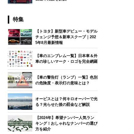
特集
【トヨタ】新型車デビュー・モデル
チェンジ予想＆新車スクープ｜202
5年8月最新情報
【車のエンブレム一覧】日本車＆外
車の珍しいマーク・ロゴを完全網羅
【車の警告灯（ランプ）一覧】色別
の危険度・表示灯の意味とは？
オービスとは？何キロオーバーで光
る？光らせた後の罰金など解説
【2024年】希望ナンバー人気ラン
キング！おしゃれなナンバーの選び
方を紹介