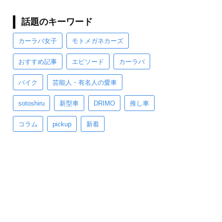
話題のキーワード
カーラバ女子
モトメガネカーズ
おすすめ記事
エピソード
カーラバ
バイク
芸能人・有名人の愛車
sotoshiru
新型車
DRIMO
推し車
コラム
pickup
新着