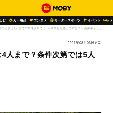
しむ
カー用品
エンタメ
モータースポーツ
イベント
メ
車の定員は4人まで？条件次第では5人乗車も可能って本当？
>
画像ギャラリー
2021年08月03日
更新
4人まで？条件次第では5人