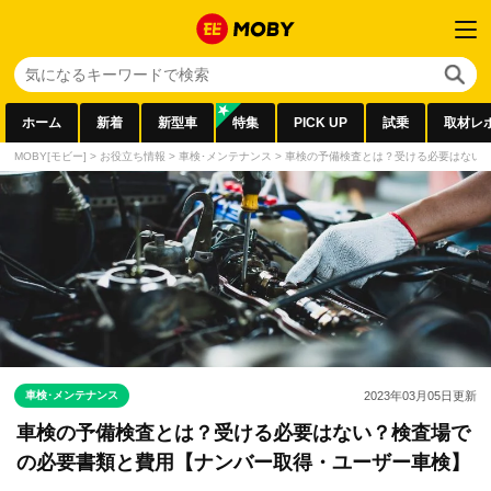
ホーム
新着
新型車
特集
PICK UP
試乗
取材レ
MOBY[モビー]
>
お役立ち情報
>
車検･メンテナンス
>
車検の予備検査とは？受ける必要はない
車検･メンテナンス
2023年03月05日
更新
車検の予備検査とは？受ける必要はない？検査場で
の必要書類と費用【ナンバー取得・ユーザー車検】