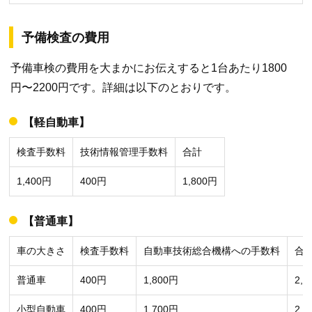
予備検査の費用
予備車検の費用を大まかにお伝えすると1台あたり1800
円〜2200円です。詳細は以下のとおりです。
【軽自動車】
検査手数料
技術情報管理手数料
合計
1,400円
400円
1,800円
【普通車】
車の大きさ
検査手数料
自動車技術総合機構への手数料
合
普通車
400円
1,800円
2,2
小型自動車
400円
1,700円
2,1