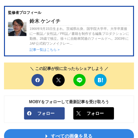
監修者プロフィール
鈴木 ケンイチ
1966年9月15日生まれ。茨城県出身。国学院大学卒。大学卒業後
に一般誌／女性誌／PR誌／書籍を制作する編集プロダクションに
勤務。28歳で独立。徐々に自動車関連のフィールドへ。2003年に
JAF公式戦ワンメイクレー...
記事一覧はこちら >
＼ この記事が役に立ったらシェアしよう ／
MOBYをフォローして最新記事を受け取ろう
フォロー
フォロー
すべての画像を見る