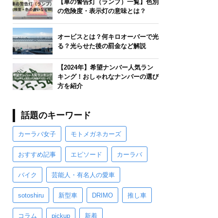
【車の警告灯（ランプ）一覧】色別
の危険度・表示灯の意味とは？
オービスとは？何キロオーバーで光
る？光らせた後の罰金など解説
【2024年】希望ナンバー人気ラン
キング！おしゃれなナンバーの選び
方を紹介
話題のキーワード
カーラバ女子
モトメガネカーズ
おすすめ記事
エピソード
カーラバ
バイク
芸能人・有名人の愛車
sotoshiru
新型車
DRIMO
推し車
コラム
pickup
新着