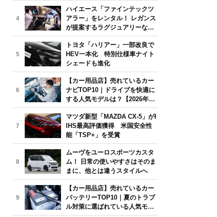
気モデルは？【2026年6月版】
ハイエース「ファインテックツ
アラー」をレンタル！ レガンス
4
が提案するラグジュアリーな移
動体験
トヨタ「ハリアー」一部改良で
HEV一本化 特別仕様車ナイト
5
シェードも進化
【カー用品店】売れているカー
ナビTOP10｜ドライブを快適に
6
する人気モデルは？【2026年6
月版】
マツダ新型「MAZDA CX-5」がI
IHS最高評価獲得 米国安全性
7
能「TSP+」を受賞
ムーヴをユーロスポーツカスタ
ム！ 日常の使いやすさはそのま
8
まに、他とは違うスタイルへ
【カー用品店】売れているカー
バッテリーTOP10｜夏のトラブ
9
ル対策に選ばれている人気モデ
ルは？【2026年6月版】