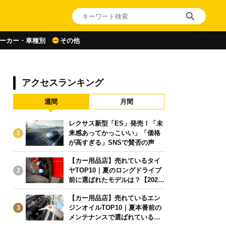
ーカー・車種別
その他
アクセスランキング
週間
月間
レクサス新型「ES」発売！「未
来感あってかっこいい」「価格
1
が高すぎる」SNSで賛否の声
【カー用品店】売れているタイ
ヤTOP10｜夏のロングドライブ
2
前に選ばれたモデルは？【2026
年6月版】
【カー用品店】売れているエン
ジンオイルTOP10｜夏本番前の
3
メンテナンスで選ばれている人