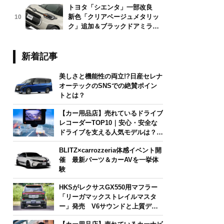
トヨタ「シエンタ」一部改良
新色「クリアベージュメタリッ
10
ク」追加＆ブラックドアミラー
採用
新着記事
美しさと機能性の両立!?日産セレナ
オーテックのSNSでの絶賛ポイン
トとは？
【カー用品店】売れているドライブ
レコーダーTOP10｜安心・安全な
ドライブを支える人気モデルは？
【2026年6月版】
BLITZ×carrozzeria体感イベント開
催 最新パーツ＆カーAVを一挙体
験
HKSがレクサスGX550用マフラー
「リーガマックストレイルマスタ
ー」発売 V6サウンドと上質デザ
インを両立