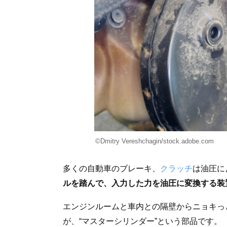
©Dmitry Vereshchagin/stock.adobe.com
多くの自動車のブレーキ、
クラッチ
は油圧に
ルを踏んで、入力した力を油圧に変換する装
エンジンルームと車内との隔壁からニョキっ
が、“マスターシリンダー”という部品です。