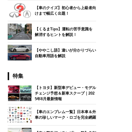
【車のクイズ】初心者から上級者向
けまで幅広く出題！
【くるまTips】運転の苦手意識を
解消するヒントを解説！
【ややこし語】違いが分かりづらい
自動車用語を解説
特集
【トヨタ】新型車デビュー・モデル
チェンジ予想＆新車スクープ｜202
5年8月最新情報
【車のエンブレム一覧】日本車＆外
車の珍しいマーク・ロゴを完全網羅