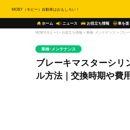
MOBY（モビー）自動車はおもしろい！
ホーム
ニュース
お役立ち情報
車を楽
MOBY[モビー]
>
お役立ち情報
>
車検･メンテナンス
>
ブレー
車検･メンテナンス
ブレーキマスターシリ
ル方法｜交換時期や費