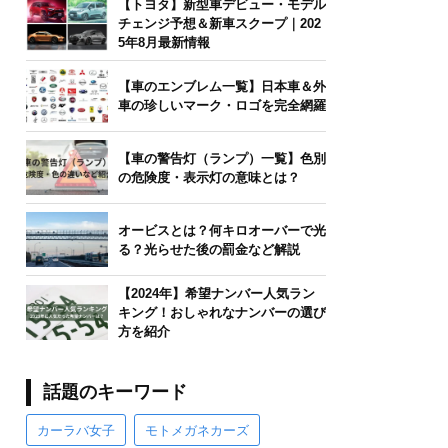
【トヨタ】新型車デビュー・モデル
チェンジ予想＆新車スクープ｜202
5年8月最新情報
【車のエンブレム一覧】日本車＆外
車の珍しいマーク・ロゴを完全網羅
【車の警告灯（ランプ）一覧】色別
の危険度・表示灯の意味とは？
オービスとは？何キロオーバーで光
る？光らせた後の罰金など解説
【2024年】希望ナンバー人気ラン
キング！おしゃれなナンバーの選び
方を紹介
話題のキーワード
カーラバ女子
モトメガネカーズ