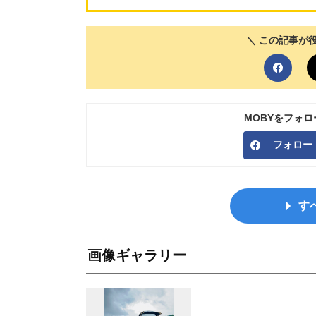
＼ この記事が
MOBYをフォ
フォロー
す
画像ギャラリー