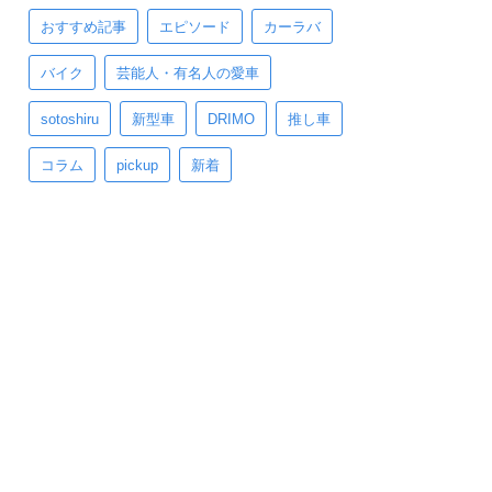
おすすめ記事
エピソード
カーラバ
バイク
芸能人・有名人の愛車
sotoshiru
新型車
DRIMO
推し車
コラム
pickup
新着