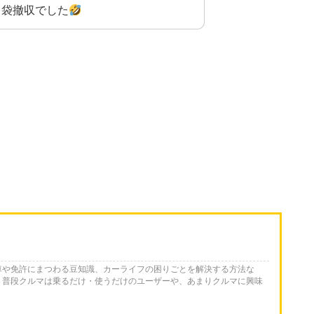
ミ袋撤収でした
車や免許にまつわる豆知識、カーライフの困りごとを解決する方法な
。普段クルマは乗るだけ・使うだけのユーザーや、あまりクルマに興味