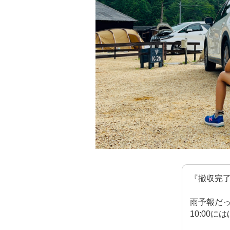
『撤収完
雨予報だ
10:00