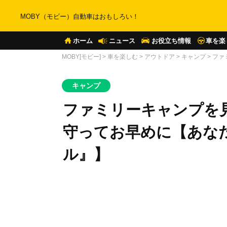
MOBY（モビー）自動車はおもしろい！
ホーム
ニュース
お役立ち情報
車を楽
MOBY[モビー]
>
車を楽しむ
>
アウトドア
>
キャンプ
>
ファ
キャンプ
ファミリーキャンプを見
守ってお早めに【あな
ル』】