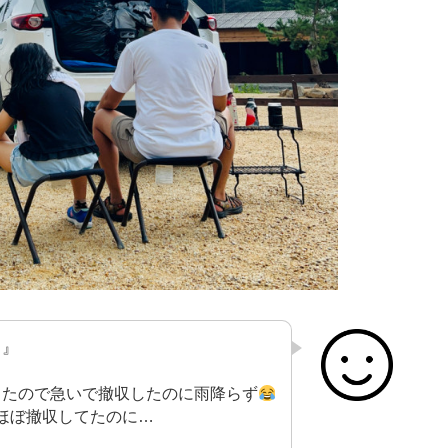
了』
ったので急いで撤収したのに雨降らず
にはほぼ撤収してたのに…