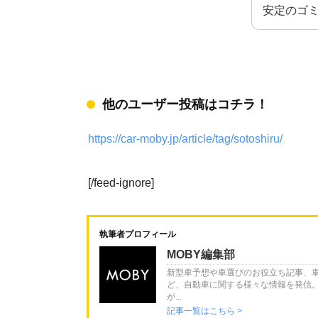
安定のゴ
他のユーザー投稿はコチラ！
https://car-moby.jp/article/tag/sotoshiru/
[/feed-ignore]
執筆者プロフィール
MOBY編集部
新型車予想や車選びのお役立ち記事、
ど、自動車に関する様々な情報を発信
が...
記事一覧はこちら >