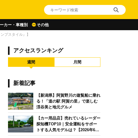
ーカー・車種別
その他
ャンプスタイル』】
アクセスランキング
週間
月間
新着記事
【新潟県】阿賀野川の遊覧船に乗れ
る！「道の駅 阿賀の里」で楽しむ
渓谷美と地元グルメ
【カー用品店】売れているレーダー
探知機TOP10｜安全運転をサポー
トする人気モデルは？【2026年6月
版】