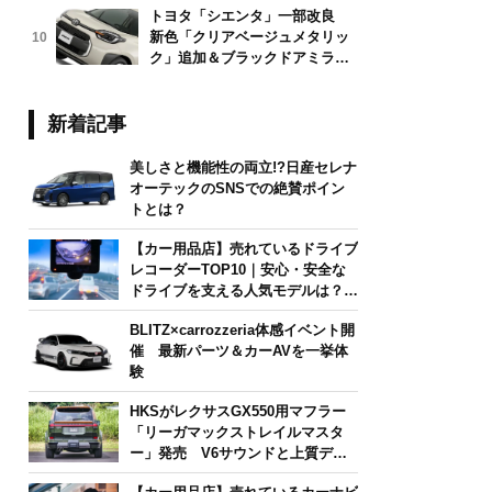
トヨタ「シエンタ」一部改良
新色「クリアベージュメタリッ
10
ク」追加＆ブラックドアミラー
採用
新着記事
美しさと機能性の両立!?日産セレナ
オーテックのSNSでの絶賛ポイン
トとは？
【カー用品店】売れているドライブ
レコーダーTOP10｜安心・安全な
ドライブを支える人気モデルは？
【2026年6月版】
BLITZ×carrozzeria体感イベント開
催 最新パーツ＆カーAVを一挙体
験
HKSがレクサスGX550用マフラー
「リーガマックストレイルマスタ
ー」発売 V6サウンドと上質デザ
インを両立