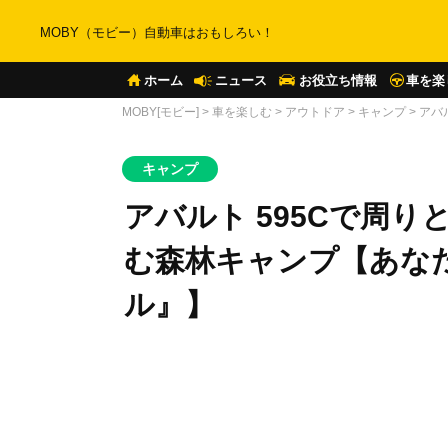
MOBY（モビー）自動車はおもしろい！
ホーム
ニュース
お役立ち情報
車を楽
MOBY[モビー]
>
車を楽しむ
>
アウトドア
>
キャンプ
>
アバ
キャンプ
アバルト 595Cで周
む森林キャンプ【あな
ル』】