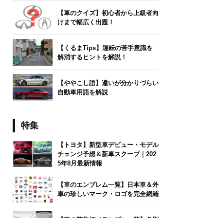
【車のクイズ】初心者から上級者向
けまで幅広く出題！
【くるまTips】運転の苦手意識を
解消するヒントを解説！
【ややこし語】違いが分かりづらい
自動車用語を解説
特集
【トヨタ】新型車デビュー・モデル
チェンジ予想＆新車スクープ｜202
5年8月最新情報
【車のエンブレム一覧】日本車＆外
車の珍しいマーク・ロゴを完全網羅