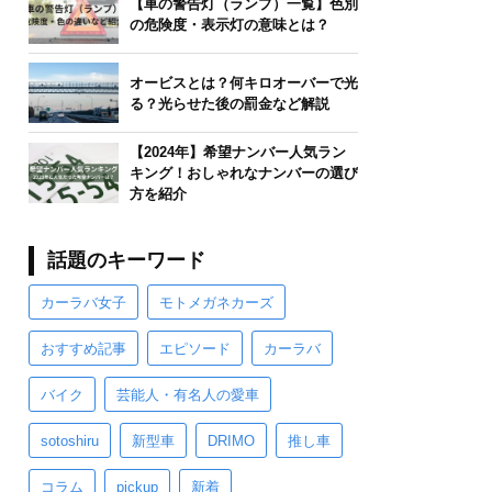
【車の警告灯（ランプ）一覧】色別
の危険度・表示灯の意味とは？
オービスとは？何キロオーバーで光
る？光らせた後の罰金など解説
【2024年】希望ナンバー人気ラン
キング！おしゃれなナンバーの選び
方を紹介
話題のキーワード
カーラバ女子
モトメガネカーズ
おすすめ記事
エピソード
カーラバ
バイク
芸能人・有名人の愛車
sotoshiru
新型車
DRIMO
推し車
コラム
pickup
新着