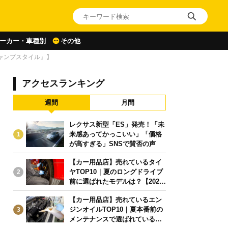
ーカー・車種別
その他
キャンプスタイル』】
アクセスランキング
週間
月間
レクサス新型「ES」発売！「未
来感あってかっこいい」「価格
1
が高すぎる」SNSで賛否の声
【カー用品店】売れているタイ
ヤTOP10｜夏のロングドライブ
2
前に選ばれたモデルは？【2026
年6月版】
【カー用品店】売れているエン
ジンオイルTOP10｜夏本番前の
3
メンテナンスで選ばれている人