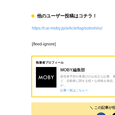
他のユーザー投稿はコチラ！
https://car-moby.jp/article/tag/sotoshiru/
[/feed-ignore]
執筆者プロフィール
MOBY編集部
新型車予想や車選びのお役立ち記事、
ど、自動車に関する様々な情報を発信
が...
記事一覧はこちら >
＼ この記事が