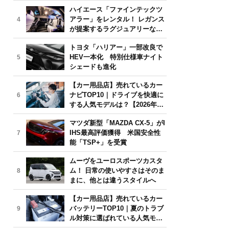
気モデルは？【2026年6月版】
ハイエース「ファインテックツ
アラー」をレンタル！ レガンス
4
が提案するラグジュアリーな移
動体験
トヨタ「ハリアー」一部改良で
HEV一本化 特別仕様車ナイト
5
シェードも進化
【カー用品店】売れているカー
ナビTOP10｜ドライブを快適に
6
する人気モデルは？【2026年6
月版】
マツダ新型「MAZDA CX-5」がI
IHS最高評価獲得 米国安全性
7
能「TSP+」を受賞
ムーヴをユーロスポーツカスタ
ム！ 日常の使いやすさはそのま
8
まに、他とは違うスタイルへ
【カー用品店】売れているカー
バッテリーTOP10｜夏のトラブ
9
ル対策に選ばれている人気モデ
ルは？【2026年6月版】