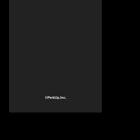
©PerkUp.Inc.