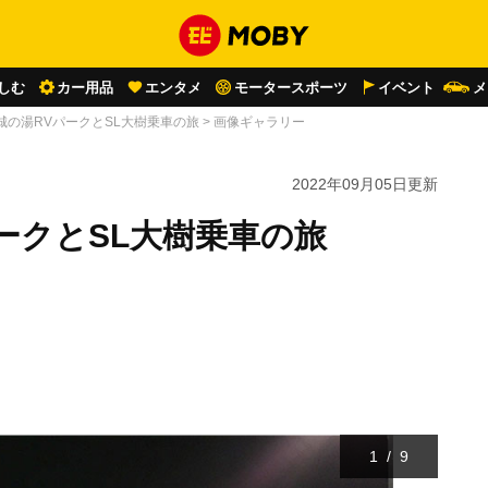
しむ
カー用品
エンタメ
モータースポーツ
イベント
メ
城の湯RVパークとSL大樹乗車の旅
>
画像ギャラリー
2022年09月05日
更新
ークとSL大樹乗車の旅
1
/
9