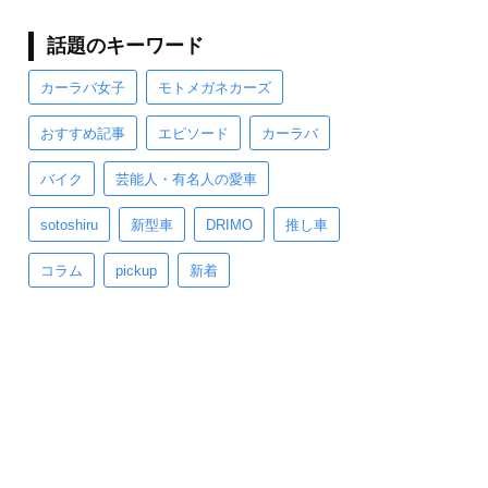
話題のキーワード
カーラバ女子
モトメガネカーズ
おすすめ記事
エピソード
カーラバ
バイク
芸能人・有名人の愛車
sotoshiru
新型車
DRIMO
推し車
コラム
pickup
新着