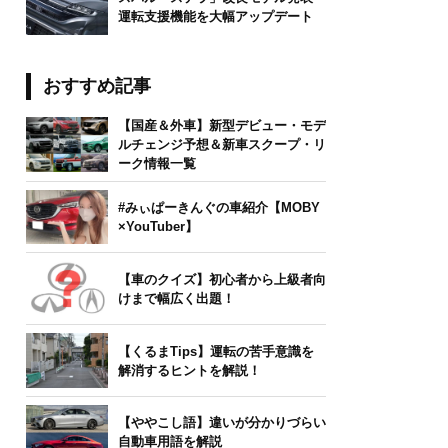
運転支援機能を大幅アップデート
おすすめ記事
【国産＆外車】新型デビュー・モデ
ルチェンジ予想＆新車スクープ・リ
ーク情報一覧
#みぃぱーきんぐの車紹介【MOBY
×YouTuber】
【車のクイズ】初心者から上級者向
けまで幅広く出題！
【くるまTips】運転の苦手意識を
解消するヒントを解説！
【ややこし語】違いが分かりづらい
自動車用語を解説