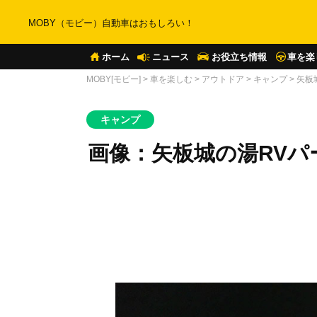
MOBY（モビー）自動車はおもしろい！
ホーム
ニュース
お役立ち情報
車を楽
MOBY[モビー]
>
車を楽しむ
>
アウトドア
>
キャンプ
>
矢板
キャンプ
画像：矢板城の湯RVパ