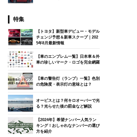
特集
【トヨタ】新型車デビュー・モデル
チェンジ予想＆新車スクープ｜202
5年8月最新情報
【車のエンブレム一覧】日本車＆外
車の珍しいマーク・ロゴを完全網羅
【車の警告灯（ランプ）一覧】色別
の危険度・表示灯の意味とは？
オービスとは？何キロオーバーで光
る？光らせた後の罰金など解説
【2024年】希望ナンバー人気ラン
キング！おしゃれなナンバーの選び
方を紹介