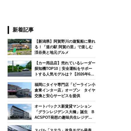
新着記事
【新潟県】阿賀野川の遊覧船に乗れ
る！「道の駅 阿賀の里」で楽しむ
渓谷美と地元グルメ
【カー用品店】売れているレーダー
探知機TOP10｜安全運転をサポー
トする人気モデルは？【2026年6月
版】
福岡にタイヤ専門店「ビーライン小
倉東インター店」オープン タイヤ
交換と安心サービスを提供
オートバックス新賃貸マンション
「グランレジデンス大橋」誕生 B
ACSPOT発想の趣味共生レジデン
ス
スバル「ステラ」改良モデル発表