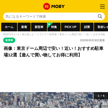
ホーム
新着
新型車
特集
PICK UP
試乗
取材レ
MOBY[モビー]
>
車を楽しむ
>
ドライブ
>
駐車場
>
東京ドーム周辺で安い！近い！おすすめ駐車
駐車場
2020年05月30日
更新
画像：東京ドーム周辺で安い！近い！おすすめ駐車
場12選【遊んで買い物してお得に利用】
1
/
6