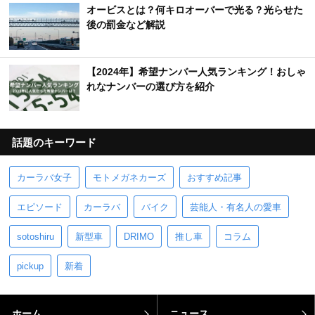
オービスとは？何キロオーバーで光る？光らせた
後の罰金など解説
【2024年】希望ナンバー人気ランキング！おしゃ
れなナンバーの選び方を紹介
話題のキーワード
カーラバ女子
モトメガネカーズ
おすすめ記事
エピソード
カーラバ
バイク
芸能人・有名人の愛車
sotoshiru
新型車
DRIMO
推し車
コラム
pickup
新着
ホーム
ニュース