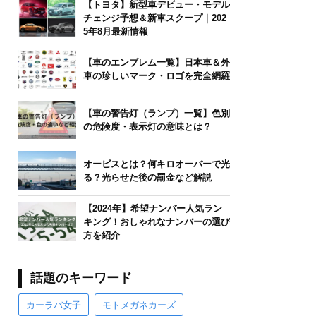
【トヨタ】新型車デビュー・モデル
チェンジ予想＆新車スクープ｜202
5年8月最新情報
【車のエンブレム一覧】日本車＆外
車の珍しいマーク・ロゴを完全網羅
【車の警告灯（ランプ）一覧】色別
の危険度・表示灯の意味とは？
オービスとは？何キロオーバーで光
る？光らせた後の罰金など解説
【2024年】希望ナンバー人気ラン
キング！おしゃれなナンバーの選び
方を紹介
話題のキーワード
カーラバ女子
モトメガネカーズ