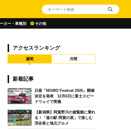
ーカー・車種別
その他
アクセスランキング
週間
月間
新着記事
日産「NISMO Festival 2026」開催
決定を発表 12月6日に富士スピー
ドウェイで実施
【新潟県】阿賀野川の遊覧船に乗れ
る！「道の駅 阿賀の里」で楽しむ
渓谷美と地元グルメ