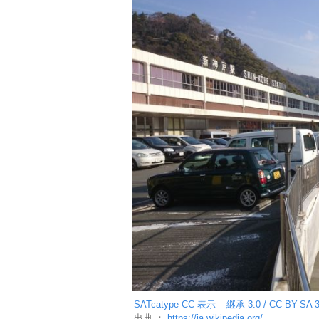
SATcatype
CC 表示 – 継承 3.0 / CC BY-SA 3
出典 ：
https://ja.wikipedia.org/