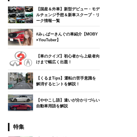
【国産＆外車】新型デビュー・モデ
ルチェンジ予想＆新車スクープ・リ
ーク情報一覧
#みぃぱーきんぐの車紹介【MOBY
×YouTuber】
【車のクイズ】初心者から上級者向
けまで幅広く出題！
【くるまTips】運転の苦手意識を
解消するヒントを解説！
【ややこし語】違いが分かりづらい
自動車用語を解説
特集