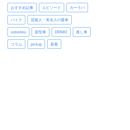
おすすめ記事
エピソード
カーラバ
バイク
芸能人・有名人の愛車
sotoshiru
新型車
DRIMO
推し車
コラム
pickup
新着