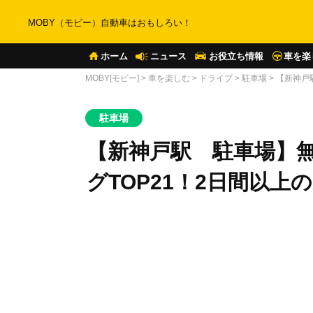
MOBY（モビー）自動車はおもしろい！
ホーム
ニュース
お役立ち情報
車を楽
MOBY[モビー]
>
車を楽しむ
>
ドライブ
>
駐車場
>
【新神戸
駐車場
【新神戸駅 駐車場】
グTOP21！2日間以上