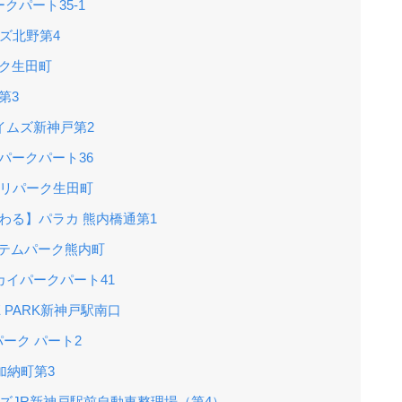
クパート35-1
ズ北野第4
ク生田町
第3
イムズ新神戸第2
パークパート36
のリパーク生田町
わる】パラカ 熊内橋通第1
ステムパーク熊内町
カイパークパート41
 PARK新神戸駅南口
パーク パート2
加納町第3
ムズJR新神戸駅前自動車整理場（第4）