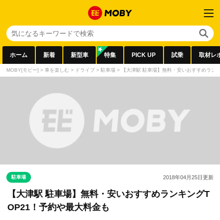
ホーム
新着
新型車
特集
PICK UP
試乗
取材レ
MOBY[モビー]
>
車を楽しむ
>
ドライブ
>
駐車場
>
【大津駅 駐車場】無料・安いおすすめランキ
駐車場
2018年04月25日
更新
【大津駅 駐車場】無料・安いおすすめランキングT
OP21！予約や最大料金も