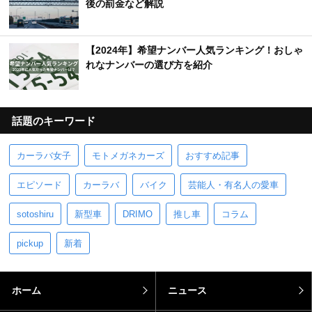
後の罰金など解説
【2024年】希望ナンバー人気ランキング！おしゃ
れなナンバーの選び方を紹介
話題のキーワード
カーラバ女子
モトメガネカーズ
おすすめ記事
エピソード
カーラバ
バイク
芸能人・有名人の愛車
sotoshiru
新型車
DRIMO
推し車
コラム
pickup
新着
ホーム
ニュース