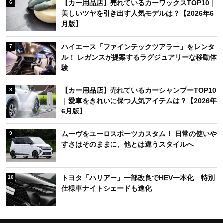
【カー用品店】売れているカーワックスTOP10｜
6
美しいツヤを引き出す人気モデルは？【2026年6
月版】
ハイエース「ファインテックツアラー」をレンタ
7
ル！ レガンスが提案するラグジュアリーな移動体
験
【カー用品店】売れているカーシャンプーTOP10
8
｜愛車をきれいに保つ人気アイテムは？【2026年
6月版】
ムーヴをユーロスポーツカスタム！ 日常の使いや
9
すさはそのままに、他とは違うスタイルへ
トヨタ「ハリアー」一部改良でHEV一本化 特別
10
仕様車ナイトシェードも進化