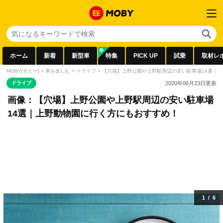
ホーム
新着
新型車
特集
PICK UP
試乗
取材レ
MOBY[モビー]
>
車を楽しむ
>
ドライブ
>
【穴場】上野公園や上野駅周辺の安い駐車場14選｜
ドライブ
2020年06月23日
更新
画像：【穴場】上野公園や上野駅周辺の安い駐車場
14選｜上野動物園に行く方にもおすすめ！
1
/
6